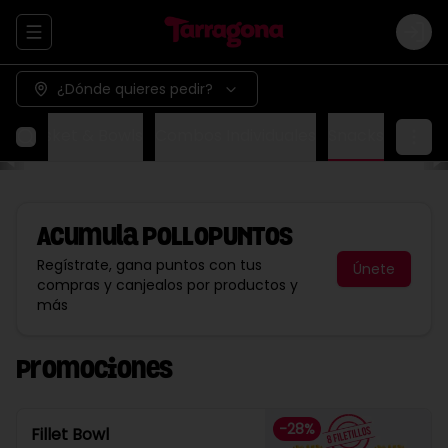
Abrir menu de navegación
Logi
¿Dónde quieres pedir?
ox
Basket & Bowls
Combos Individuales
Snacks
Acumula
POLLOPUNTOS
Regístrate, gana puntos con tus
Únete
compras y canjealos por productos y
más
Promociones
-
28
%
Fillet Bowl