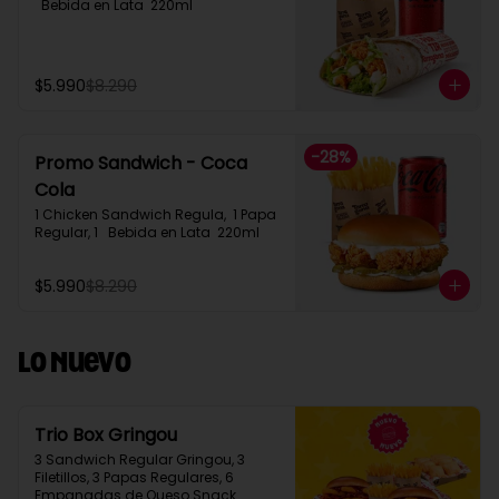
  Bebida en Lata  220ml
$5.990
$8.290
-
28
%
Promo Sandwich - Coca
Cola
1 Chicken Sandwich Regula,  1 Papa 
Regular, 1   Bebida en Lata  220ml
$5.990
$8.290
Lo Nuevo
Trio Box Gringou
3 Sandwich Regular Gringou, 3 
Filetillos, 3 Papas Regulares, 6 
Empanadas de Queso Snack