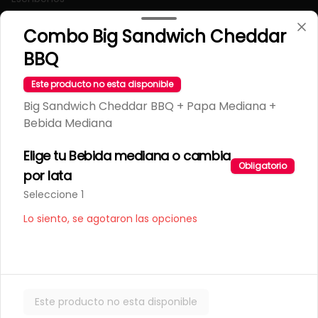
T&C Tarragona
Combo Big Sandwich Cheddar
Términos y condiciones
BBQ
Política de privacidad
Este producto no esta disponible
Redes sociales
Big Sandwich Cheddar BBQ + Papa Mediana +
Instagram
Bebida Mediana
Facebook
Elige tu Bebida mediana o cambia
Obligatorio
por lata
Mi cuenta
Seleccione 1
Pedir
Lo siento, se agotaron las opciones
Iniciar sesión
Powered by
Este producto no esta disponible