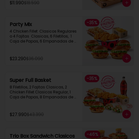
$11.990
$18.590
-
35
%
Party Mix
4 Chicken Fillet  Clasicos Regulares  
o 4 Fajitas  Clasicas, 6 Filetillos,  1 
Caja de Papas, 6 Empanadas de 
Queso Snack
$23.290
$36.090
-
35
%
Super Full Basket
8 Filetillos, 2 Fajitas Clasicas, 2 
Chicken Fillet Clasicos Regular, 1 
Caja de Papas, 8 Empanadas de 
Queso  Snack, 1 Bebida 1.5L
$27.990
$43.390
-
46
%
Trio Box Sandwich Clasicos