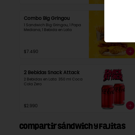
Combo Big Gringou
1 Sandwich Big Gringou, 1 Papa 
Mediana, 1 Bebida en Lata
$7.490
2 Bebidas Snack Attack
2 Bebidas en Lata  350 ml Coca 
Cola Zero
$2.990
Compartir Sándwich y Fajitas