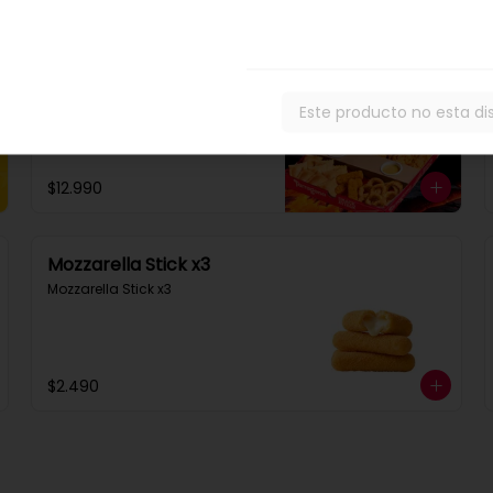
Snack Attack XL
9 Filetillos + 9 Empanadas + 9 
Aros de Cebolla +  3 Mozzarella 
Este producto no esta di
Stick  + 2 Salsas a elección
$12.990
Mozzarella Stick x3
Mozzarella Stick x3
$2.490