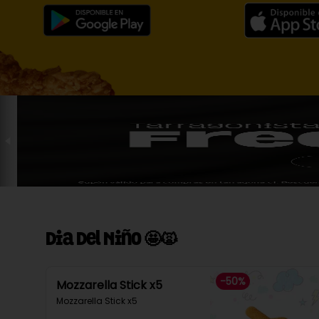
Dia Del Niño 🤩🙀
-
50
%
Mozzarella Stick x5
Mozzarella Stick x5