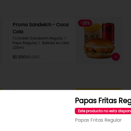
-
28
%
Promo Sandwich - Coca
Cola
1 Chicken Sandwich Regula,  1 
Papa Regular, 1   Bebida en Lata  
220ml
$5.990
$8.290
Dupla Box Gringou
Papas Fritas Re
2 Sandwich Regular Gringou, 2 
Filetillos, 2 Papa Regulares, 4 
Este producto no esta dispon
Empanadas de Queso Snack
Papas Fritas Regular
$12.990