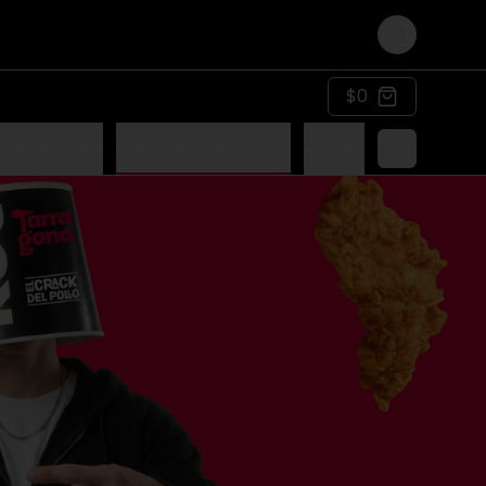
Login
$0
sket & Bowls
Combos Individuales
Snacks