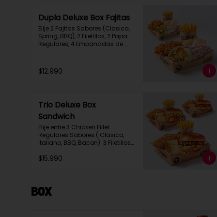
Dupla Deluxe Box Fajitas
Elije 2 Fajitas Sabores (Clasica, 
Spring, BBQ), 2 Filetillos, 2 Papa 
Regulares, 4 Empanadas de 
Queso Snack
$12.990
Trio Deluxe Box
Sandwich
Elije entre 3 Chicken Fillet 
Regulares Sabores ( Clasico, 
Italiano, BBQ, Bacon)  3 Filetillos, 
3 Papas Regulares, 6 
$15.990
Empanadas de Queso Snack
Box