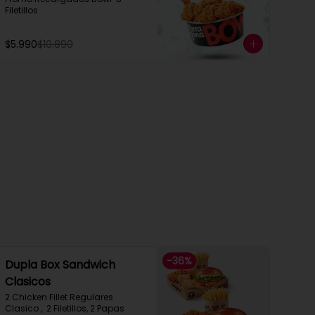
Filetillos
$5.990
$10.890
-
36
%
Dupla Box Sandwich
Clasicos
2 Chicken Fillet Regulares 
Clasico ,  2 Filetillos, 2 Papas 