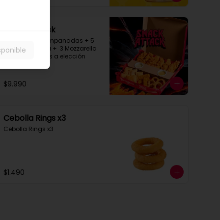
Snack Attack
6 Filetillos + 5 Empanadas + 5 
Aros de Cebolla +  3 Mozzarella 
sponible
Stick  + 3 Salsas a elección
$9.990
Cebolla Rings x3
Cebolla Rings x3
$1.490