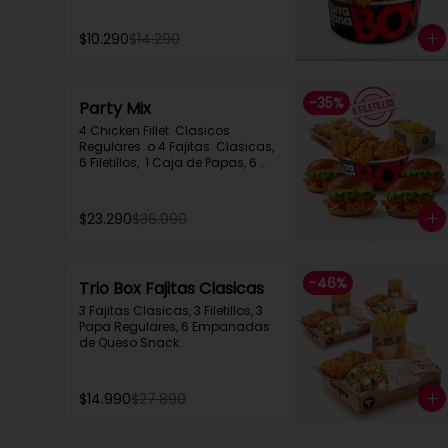
$10.290
$14.290
-
35
%
Party Mix
4 Chicken Fillet  Clasicos 
Regulares  o 4 Fajitas  Clasicas, 
6 Filetillos,  1 Caja de Papas, 6 
Empanadas de Queso Snack
$23.290
$36.090
-
46
%
Trio Box Fajitas Clasicas
3 Fajitas Clasicas, 3 Filetillos, 3 
Papa Regulares, 6 Empanadas 
de Queso Snack
$14.990
$27.890