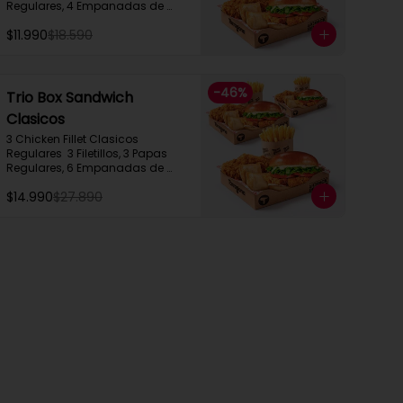
Regulares, 4 Empanadas de 
Queso Snack
$11.990
$18.590
-
46
%
Trio Box Sandwich
Clasicos
3 Chicken Fillet Clasicos 
Regulares  3 Filetillos, 3 Papas 
Regulares, 6 Empanadas de 
Queso Snack
$14.990
$27.890