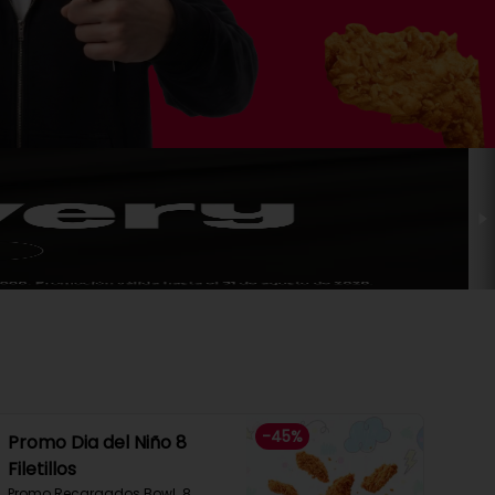
-
45
%
Promo Dia del Niño 8
Filetillos​
Promo Recargados Bowl  8 