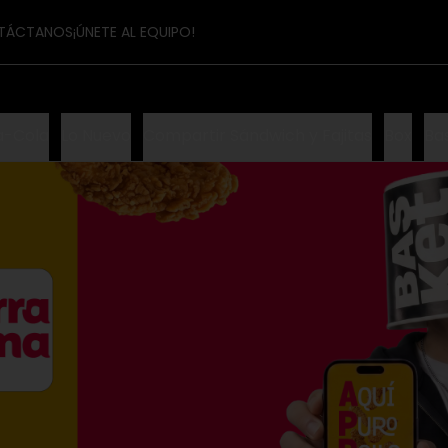
TÁCTANOS
¡ÚNETE AL EQUIPO!
a-Cola
Lo Nuevo
Compartir Sándwich y Fajitas
Box
Ba