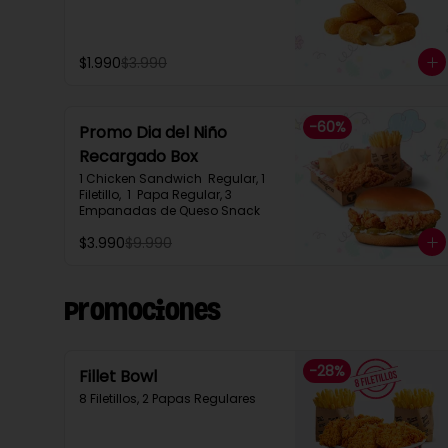
$1.990
$3.990
-
60
%
Promo Dia del Niño
Recargado Box​
1 Chicken Sandwich  Regular, 1 
Filetillo,  1  Papa Regular, 3 
Empanadas de Queso Snack
$3.990
$9.990
Promociones
-
28
%
Fillet Bowl
8 Filetillos, 2 Papas Regulares