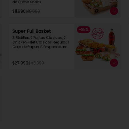
de Queso Snack
$11.990
$18.590
-
35
%
Super Full Basket
8 Filetillos, 2 Fajitas Clasicas, 2 
Chicken Fillet Clasicos Regular, 1 
Caja de Papas, 8 Empanadas 
de Queso  Snack, 1 Bebida 1.5L
$27.990
$43.390