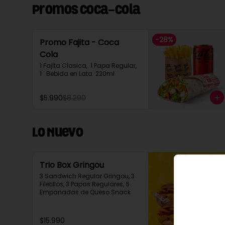
Promos Coca-Cola
-
28
%
Promo Fajita - Coca
Cola
1 Fajita Clasica,  1 Papa Regular, 
1   Bebida en Lata  220ml
$5.990
$8.290
Lo Nuevo
Trio Box Gringou
3 Sandwich Regular Gringou, 3 
Filetillos, 3 Papas Regulares, 6 
Empanadas de Queso Snack
$15.990