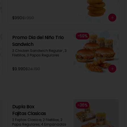
$990
$1.990
-
59
%
Promo Dia del Niño Trio
Sandwich​
3 Chicken Sandwich Regular , 3 
Filetillos, 3 Papas Regulares
$9.990
$24.190
-
36
%
Dupla Box
Fajitas Clasicas
2 Fajitas Clasica, 2 Filetillos, 2 
Papa Regulares, 4 Empanadas 