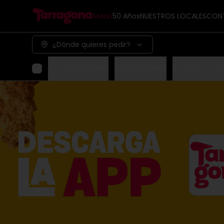
Menú
50 Años
NUESTROS LOCALES
CON
¿Dónde quieres pedir?
Dia Del Niño 🤩🙀
Promociones
Promos Coc