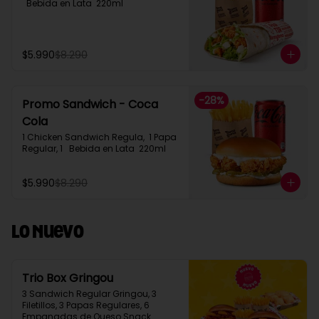
  Bebida en Lata  220ml
$5.990
$8.290
-
28
%
Promo Sandwich - Coca
Cola
1 Chicken Sandwich Regula,  1 Papa 
Regular, 1   Bebida en Lata  220ml
$5.990
$8.290
Lo Nuevo
Trio Box Gringou
3 Sandwich Regular Gringou, 3 
Filetillos, 3 Papas Regulares, 6 
Empanadas de Queso Snack