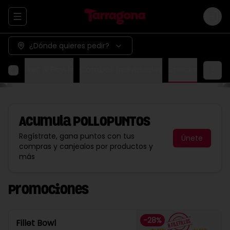
Abrir menu de navegación
Logi
¿Dónde quieres pedir?
ox
Basket & Bowls
Combos Individuales
Snacks
Acumula
POLLOPUNTOS
Regístrate, gana puntos con tus
Únete
compras y canjealos por productos y
más
Promociones
-
28
%
Fillet Bowl