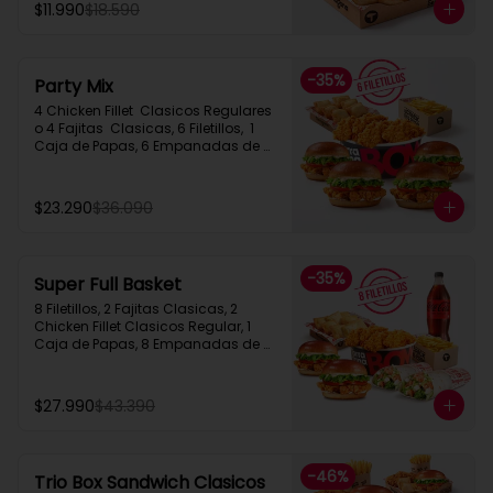
$11.990
$18.590
-
35
%
Party Mix
4 Chicken Fillet  Clasicos Regulares  
o 4 Fajitas  Clasicas, 6 Filetillos,  1 
Caja de Papas, 6 Empanadas de 
Queso Snack
$23.290
$36.090
-
35
%
Super Full Basket
8 Filetillos, 2 Fajitas Clasicas, 2 
Chicken Fillet Clasicos Regular, 1 
Caja de Papas, 8 Empanadas de 
Queso  Snack, 1 Bebida 1.5L
$27.990
$43.390
-
46
%
Trio Box Sandwich Clasicos