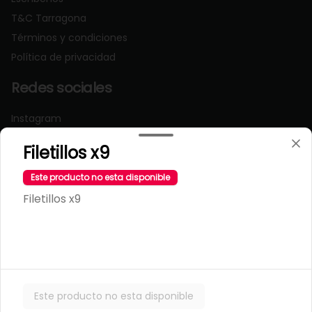
T&C Tarragona
Términos y condiciones
Política de privacidad
Redes sociales
Instagram
Facebook
Filetillos x9
Mi cuenta
Este producto no esta disponible
Filetillos x9
Pedir
Iniciar sesión
Powered by
Este producto no esta disponible