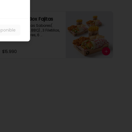
Trio Deluxe Box Fajitas
Elije entre 3  Fajitas Sabores( 
sponible
Clasica, Spring, BBQ) , 3 Filetillos, 
3 Papas Regulares, 6 
Empanadas de Queso Snack
$15.990