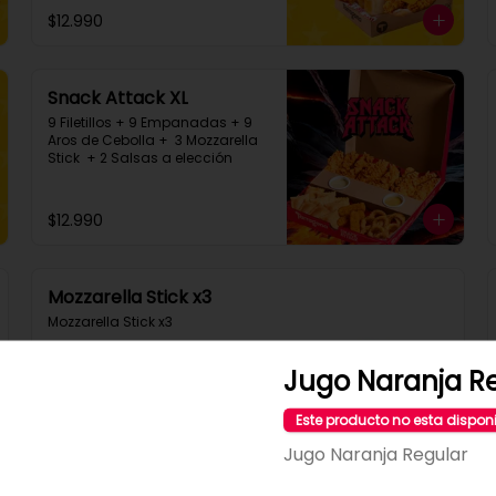
$12.990
Snack Attack XL
9 Filetillos + 9 Empanadas + 9 
Aros de Cebolla +  3 Mozzarella 
Stick  + 2 Salsas a elección
$12.990
Mozzarella Stick x3
Mozzarella Stick x3
Jugo Naranja R
$2.490
Este producto no esta dispon
Jugo Naranja Regular