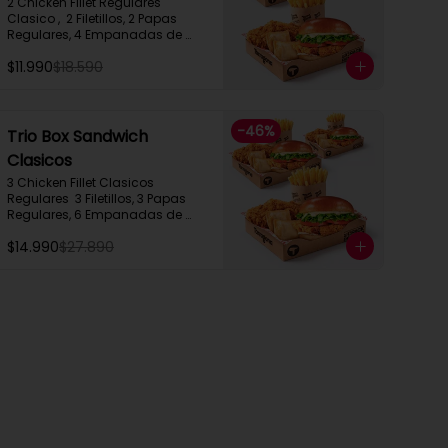
2 Chicken Fillet Regulares 
Clasico ,  2 Filetillos, 2 Papas 
Regulares, 4 Empanadas de 
Queso Snack
$11.990
$18.590
-
46
%
Trio Box Sandwich
Clasicos
3 Chicken Fillet Clasicos 
Regulares  3 Filetillos, 3 Papas 
Regulares, 6 Empanadas de 
Queso Snack
$14.990
$27.890