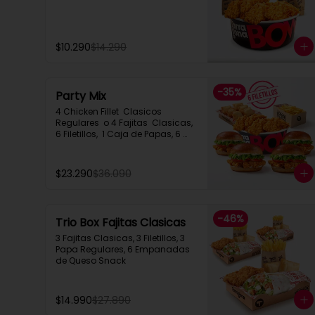
$10.290
$14.290
-
35
%
Party Mix
4 Chicken Fillet  Clasicos 
Regulares  o 4 Fajitas  Clasicas, 
6 Filetillos,  1 Caja de Papas, 6 
Empanadas de Queso Snack
$23.290
$36.090
-
46
%
Trio Box Fajitas Clasicas
3 Fajitas Clasicas, 3 Filetillos, 3 
Papa Regulares, 6 Empanadas 
de Queso Snack
$14.990
$27.890