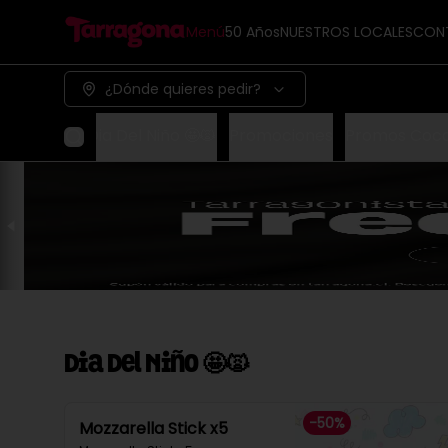
Menú
50 Años
NUESTROS LOCALES
CON
¿Dónde quieres pedir?
Dia Del Niño 🤩🙀
Promociones
Promos Coc
Dia Del Niño 🤩🙀
-
50
%
Mozzarella Stick x5