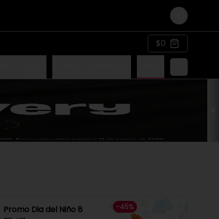
Login
$0
sket & Bowls
Combos Individuales
Snacks
-
45
%
Promo Dia del Niño 8