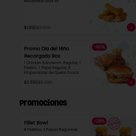
Mozzarella Stick x5
$1.990
$3.990
-
60
%
Promo Dia del Niño
Recargado Box​
1 Chicken Sandwich  Regular, 1 
Filetillo,  1  Papa Regular, 3 
Empanadas de Queso Snack
$3.990
$9.990
Promociones
-
28
%
Fillet Bowl
8 Filetillos, 2 Papas Regulares