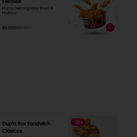
Filetillos​
Promo Recargados Bowl  8 
Filetillos
$5.990
$10.890
-
36
%
Dupla Box Sandwich
Clasicos