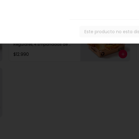
Dupla Deluxe Box
Sandwich
Este producto no esta di
2 Chicken Fillet Regulares a 
Eleccion, 2 Filetillos, 2 Papas 
Regulares, 4 Empanadas de 
Queso Snack
$12.990