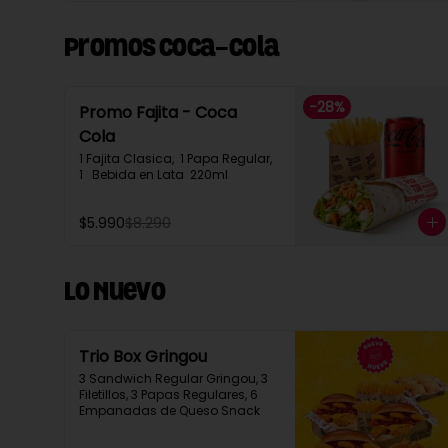
Promos Coca-Cola
-
28
%
Promo Fajita - Coca
Cola
1 Fajita Clasica,  1 Papa Regular, 
1   Bebida en Lata  220ml
$5.990
$8.290
Lo Nuevo
Trio Box Gringou
3 Sandwich Regular Gringou, 3 
Filetillos, 3 Papas Regulares, 6 
Empanadas de Queso Snack