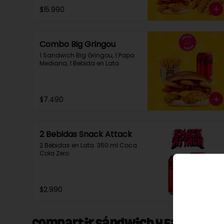
$15.990
Combo Big Gringou
1 Sandwich Big Gringou, 1 Papa 
Mediana, 1 Bebida en Lata
$7.490
2 Bebidas Snack Attack
2 Bebidas en Lata  350 ml Coca 
Cola Zero
$2.990