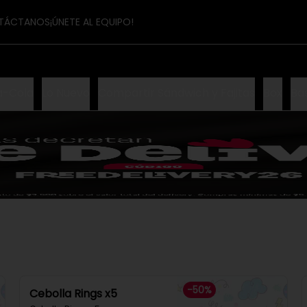
TÁCTANOS
¡ÚNETE AL EQUIPO!
a-Cola
Lo Nuevo
Compartir Sándwich y Fajitas
Box
Ba
-
50
%
Cebolla Rings x5