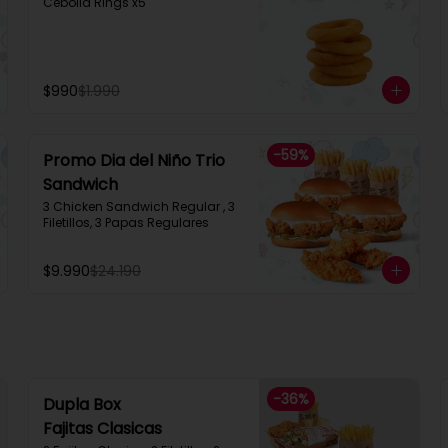
Cebolla Rings x5
$990
$1.990
-
59
%
Promo Dia del Niño Trio
Sandwich​
3 Chicken Sandwich Regular , 3 
Filetillos, 3 Papas Regulares
$9.990
$24.190
-
36
%
Dupla Box
Fajitas Clasicas