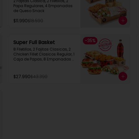
2 Fajitas Clasica, 2 Filetillos, 2 
Papa Regulares, 4 Empanadas 
de Queso Snack
$11.990
$18.590
-
35
%
Super Full Basket
8 Filetillos, 2 Fajitas Clasicas, 2 
Chicken Fillet Clasicos Regular, 1 
Caja de Papas, 8 Empanadas 
de Queso  Snack, 1 Bebida 1.5L
$27.990
$43.390