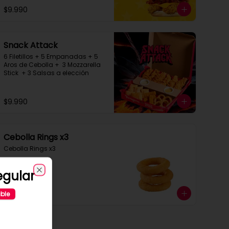
$9.990
Snack Attack
6 Filetillos + 5 Empanadas + 5 
Aros de Cebolla +  3 Mozzarella 
Stick  + 3 Salsas a elección
$9.990
Cebolla Rings x3
Cebolla Rings x3
egular
Close
$1.490
ible