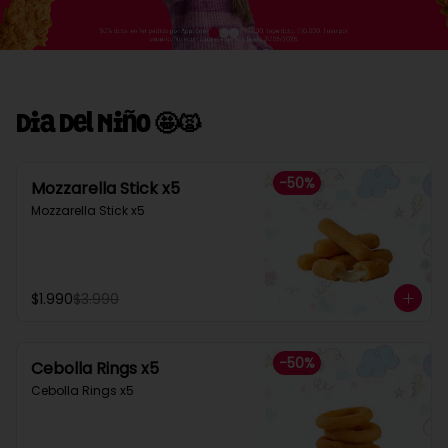
Dia Del Niño 🤩🙀
-
50
%
Mozzarella Stick x5
Mozzarella Stick x5
$1.990
$3.990
-
50
%
Cebolla Rings x5
Cebolla Rings x5