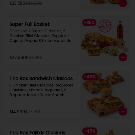
$23.290
$36.090
-
35
%
Super Full Basket
8 Filetillos, 2 Fajitas Clasicas, 2 
Chicken Fillet Clasicos Regular, 1 
Caja de Papas, 8 Empanadas de 
Queso  Snack, 1 Bebida 1.5L
$27.990
$43.390
-
46
%
Trio Box Sandwich Clasicos
3 Chicken Fillet Clasicos Regulares  
3 Filetillos, 3 Papas Regulares, 6 
Empanadas de Queso Snack
$14.990
$27.890
-
46
%
Trio Box Fajitas Clasicas