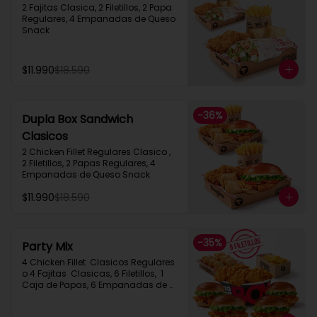
2 Fajitas Clasica, 2 Filetillos, 2 Papa 
Regulares, 4 Empanadas de Queso 
Snack
$11.990
$18.590
-
36
%
Dupla Box Sandwich
Clasicos
2 Chicken Fillet Regulares Clasico ,  
2 Filetillos, 2 Papas Regulares, 4 
Empanadas de Queso Snack
$11.990
$18.590
-
35
%
Party Mix
4 Chicken Fillet  Clasicos Regulares  
o 4 Fajitas  Clasicas, 6 Filetillos,  1 
Caja de Papas, 6 Empanadas de 
Queso Snack