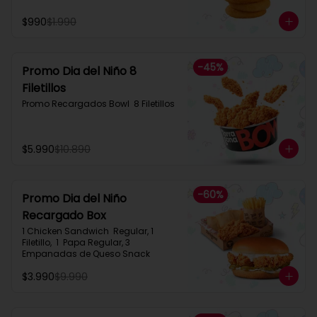
$990
$1.990
-
45
%
Promo Dia del Niño 8
Filetillos​
Promo Recargados Bowl  8 Filetillos
$5.990
$10.890
-
60
%
Promo Dia del Niño
Recargado Box​
1 Chicken Sandwich  Regular, 1 
Filetillo,  1  Papa Regular, 3 
Empanadas de Queso Snack
$3.990
$9.990