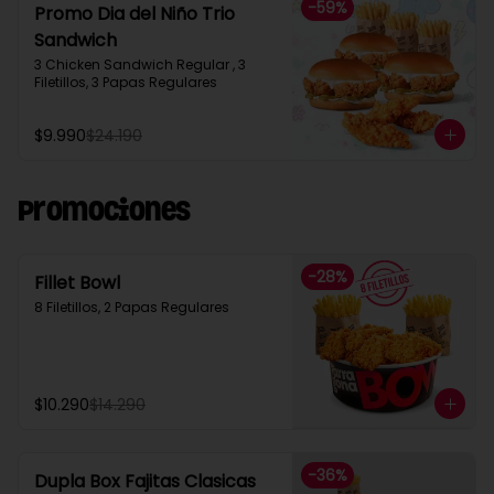
-
59
%
Promo Dia del Niño Trio
Sandwich​
3 Chicken Sandwich Regular , 3 
Filetillos, 3 Papas Regulares
$9.990
$24.190
Promociones
-
28
%
Fillet Bowl
8 Filetillos, 2 Papas Regulares
$10.290
$14.290
-
36
%
Dupla Box Fajitas Clasicas