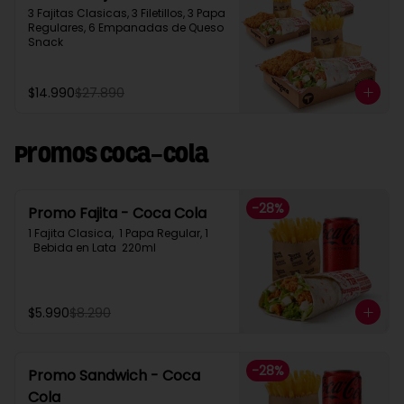
3 Fajitas Clasicas, 3 Filetillos, 3 Papa 
Regulares, 6 Empanadas de Queso 
Snack
$14.990
$27.890
Promos Coca-Cola
-
28
%
Promo Fajita - Coca Cola
1 Fajita Clasica,  1 Papa Regular, 1 
  Bebida en Lata  220ml
$5.990
$8.290
-
28
%
Promo Sandwich - Coca
Cola