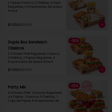
2 Fajitas Clasica, 2 Filetillos, 2 Papa 
Regulares, 4 Empanadas de Queso 
Snack
$11.990
$18.590
-
36
%
Dupla Box Sandwich
Clasicos
2 Chicken Fillet Regulares Clasico ,  
2 Filetillos, 2 Papas Regulares, 4 
Empanadas de Queso Snack
$11.990
$18.590
-
35
%
Party Mix
4 Chicken Fillet  Clasicos Regulares  
o 4 Fajitas  Clasicas, 6 Filetillos,  1 
Caja de Papas, 6 Empanadas de 
Queso Snack