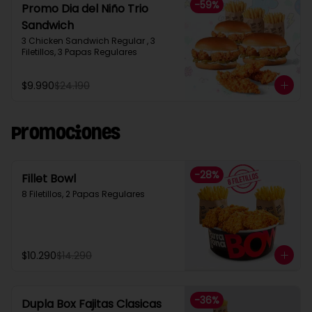
-
59
%
Promo Dia del Niño Trio
Sandwich​
3 Chicken Sandwich Regular , 3 
Filetillos, 3 Papas Regulares
$9.990
$24.190
Promociones
-
28
%
Fillet Bowl
8 Filetillos, 2 Papas Regulares
$10.290
$14.290
-
36
%
Dupla Box Fajitas Clasicas