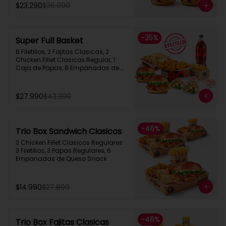
$23.290
$36.090
-
35
%
Super Full Basket
8 Filetillos, 2 Fajitas Clasicas, 2 
Chicken Fillet Clasicos Regular, 1 
Caja de Papas, 8 Empanadas de 
Queso  Snack, 1 Bebida 1.5L
$27.990
$43.390
-
46
%
Trio Box Sandwich Clasicos
3 Chicken Fillet Clasicos Regulares  
3 Filetillos, 3 Papas Regulares, 6 
Empanadas de Queso Snack
$14.990
$27.890
-
46
%
Trio Box Fajitas Clasicas