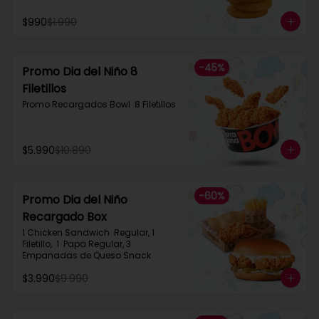
$990
$1.990
-
45
%
Promo Dia del Niño 8
Filetillos​
Promo Recargados Bowl  8 Filetillos
$5.990
$10.890
-
60
%
Promo Dia del Niño
Recargado Box​
1 Chicken Sandwich  Regular, 1 
Filetillo,  1  Papa Regular, 3 
Empanadas de Queso Snack
$3.990
$9.990