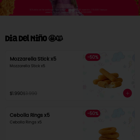
Dia Del Niño 🤩🙀
-
50
%
Mozzarella Stick x5
Mozzarella Stick x5
$1.990
$3.990
-
50
%
Cebolla Rings x5
Cebolla Rings x5