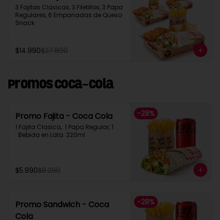
3 Fajitas Clasicas, 3 Filetillos, 3 Papa 
Regulares, 6 Empanadas de Queso 
Snack
$14.990
$27.890
Promos Coca-Cola
-
28
%
Promo Fajita - Coca Cola
1 Fajita Clasica,  1 Papa Regular, 1 
  Bebida en Lata  220ml
$5.990
$8.290
-
28
%
Promo Sandwich - Coca
Cola