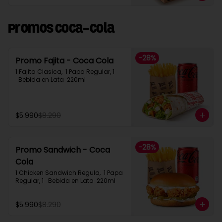
Promos Coca-Cola
-
28
%
Promo Fajita - Coca Cola
1 Fajita Clasica,  1 Papa Regular, 1 
  Bebida en Lata  220ml
$5.990
$8.290
-
28
%
Promo Sandwich - Coca
Cola
1 Chicken Sandwich Regula,  1 Papa 
Regular, 1   Bebida en Lata  220ml
$5.990
$8.290