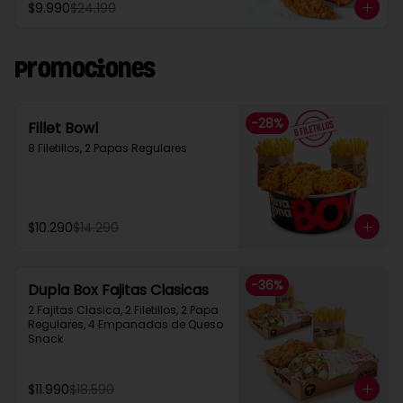
$9.990
$24.190
Promociones
-
28
%
Fillet Bowl
8 Filetillos, 2 Papas Regulares
$10.290
$14.290
-
36
%
Dupla Box Fajitas Clasicas
2 Fajitas Clasica, 2 Filetillos, 2 Papa 
Regulares, 4 Empanadas de Queso 
Snack
$11.990
$18.590