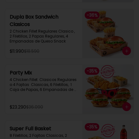
-
36
%
Dupla Box Sandwich
Clasicos
2 Chicken Fillet Regulares Clasico ,  
2 Filetillos, 2 Papas Regulares, 4 
Empanadas de Queso Snack
$11.990
$18.590
-
35
%
Party Mix
4 Chicken Fillet  Clasicos Regulares  
o 4 Fajitas  Clasicas, 6 Filetillos,  1 
Caja de Papas, 6 Empanadas de 
Queso Snack
$23.290
$36.090
-
35
%
Super Full Basket
8 Filetillos, 2 Fajitas Clasicas, 2 