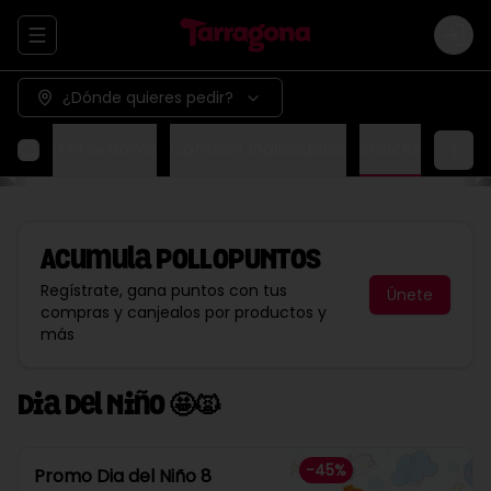
Abrir menu de navegación
Logi
¿Dónde quieres pedir?
ox
Basket & Bowls
Combos Individuales
Snacks
Acumula
POLLOPUNTOS
Regístrate, gana puntos con tus
Únete
compras y canjealos por productos y
más
Dia Del Niño 🤩🙀
-
45
%
Promo Dia del Niño 8