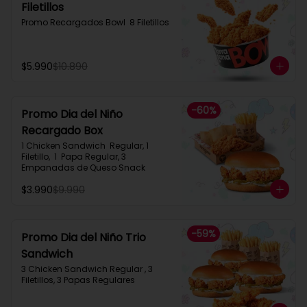
Filetillos​
Promo Recargados Bowl  8 Filetillos
$5.990
$10.890
-
60
%
Promo Dia del Niño
Recargado Box​
1 Chicken Sandwich  Regular, 1 
Filetillo,  1  Papa Regular, 3 
Empanadas de Queso Snack
$3.990
$9.990
-
59
%
Promo Dia del Niño Trio
Sandwich​
3 Chicken Sandwich Regular , 3 
Filetillos, 3 Papas Regulares