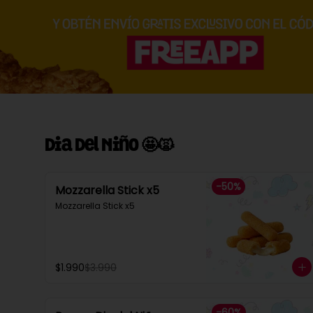
Dia Del Niño 🤩🙀
-
50
%
Mozzarella Stick x5
Mozzarella Stick x5
$1.990
$3.990
-
60
%