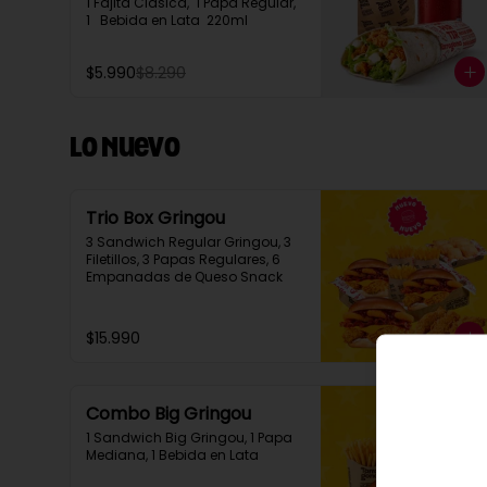
1 Fajita Clasica,  1 Papa Regular, 
1   Bebida en Lata  220ml
$5.990
$8.290
Lo Nuevo
Trio Box Gringou
3 Sandwich Regular Gringou, 3 
Filetillos, 3 Papas Regulares, 6 
Empanadas de Queso Snack
$15.990
Combo Big Gringou
1 Sandwich Big Gringou, 1 Papa 
Mediana, 1 Bebida en Lata