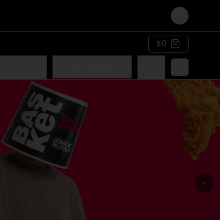
Login
$0
sket & Bowls
Combos Individuales
Snacks
›