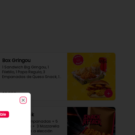
Box Gringou
1 Sandwich Big Gringou, 1 
Filetillo, 1 Papa Regula, 3 
Empanadas de Queso Snack, 1 
Bebida en Lata
$9.990
Close
Snack Attack
ible
6 Filetillos + 5 Empanadas + 5 
Aros de Cebolla +  3 Mozzarella 
Stick  + 3 Salsas a elección