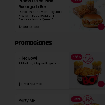
Promo Dia del Niño
Recargado Box​
1 Chicken Sandwich  Regular, 1 
Filetillo,  1  Papa Regular, 3 
Empanadas de Queso Snack
$3.990
$9.990
Promociones
-
28
%
Fillet Bowl
8 Filetillos, 2 Papas Regulares
$10.290
$14.290
-
35
%
Party Mix