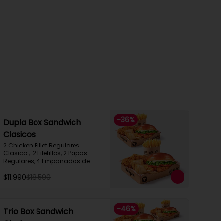
-
36
%
Dupla Box Sandwich
Clasicos
2 Chicken Fillet Regulares 
Clasico ,  2 Filetillos, 2 Papas 
Regulares, 4 Empanadas de 
Queso Snack
$11.990
$18.590
-
46
%
Trio Box Sandwich