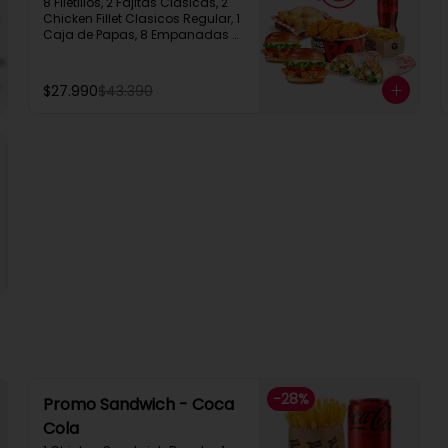
8 Filetillos, 2 Fajitas Clasicas, 2 
Chicken Fillet Clasicos Regular, 1 
Caja de Papas, 8 Empanadas 
de Queso  Snack, 1 Bebida 1.5L
$27.990
$43.390
-
28
%
Promo Sandwich - Coca
Cola