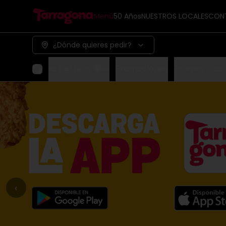
Menú
50 Años
NUESTROS LOCALES
CON
¿Dónde quieres pedir?
Dia Del Niño 🤩🙀
Promociones
Promos Coc
‹