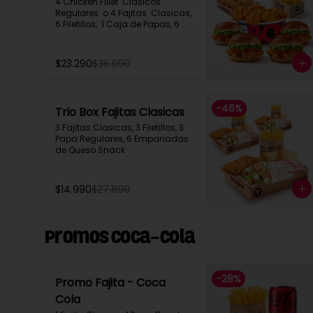
4 Chicken Fillet  Clasicos 
Regulares  o 4 Fajitas  Clasicas, 
6 Filetillos,  1 Caja de Papas, 6 
Empanadas de Queso Snack
$23.290
$36.090
-
46
%
Trio Box Fajitas Clasicas
3 Fajitas Clasicas, 3 Filetillos, 3 
Papa Regulares, 6 Empanadas 
de Queso Snack
$14.990
$27.890
Promos Coca-Cola
-
28
%
Promo Fajita - Coca
Cola