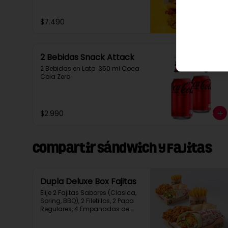
$7.490
2 Bebidas Snack Attack
2 Bebidas en Lata  350 ml Coca 
Cola Zero
$2.990
Compartir Sándwich y Fajitas
Dupla Deluxe Box Fajitas
Elije 2 Fajitas Sabores (Clasica, 
Spring, BBQ), 2 Filetillos, 2 Papa 
Regulares, 4 Empanadas de 
Queso Snack