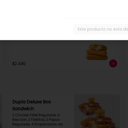
$12.990
Este producto no esta di
Mozzarella Stick x3
Mozzarella Stick x3
$2.490
Dupla Deluxe Box
Sandwich
2 Chicken Fillet Regulares a 
Eleccion, 2 Filetillos, 2 Papas 
Regulares, 4 Empanadas de 