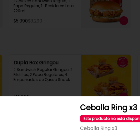
1 Chicken Sandwich Regula,  1 
Papa Regular, 1   Bebida en Lata  
220ml
$5.990
$8.290
Dupla Box Gringou
2 Sandwich Regular Gringou, 2 
Filetillos, 2 Papa Regulares, 4 
Empanadas de Queso Snack
$12.990
Cebolla Ring x3
Snack Attack XL
Este producto no esta dispon
9 Filetillos + 9 Empanadas + 9 
Cebolla Ring x3
Aros de Cebolla +  3 Mozzarella 
Stick  + 2 Salsas a elección