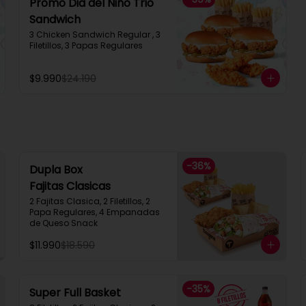
Promo Dia del Niño Trio
Sandwich​
3 Chicken Sandwich Regular , 3 
Filetillos, 3 Papas Regulares
$9.990
$24.190
-
36
%
Dupla Box
Fajitas Clasicas
2 Fajitas Clasica, 2 Filetillos, 2 
Papa Regulares, 4 Empanadas 
de Queso Snack
$11.990
$18.590
-
35
%
Super Full Basket