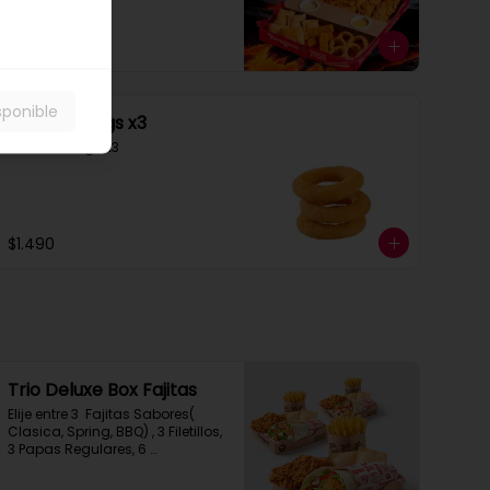
$9.990
sponible
Cebolla Rings x3
Cebolla Rings x3
$1.490
Trio Deluxe Box Fajitas
Elije entre 3  Fajitas Sabores( 
Clasica, Spring, BBQ) , 3 Filetillos, 
3 Papas Regulares, 6 
Empanadas de Queso Snack