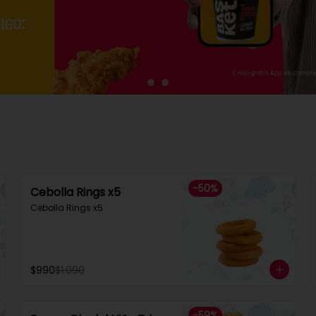
-
50
%
Cebolla Rings x5
Cebolla Rings x5
$990
$1.990
-
59
%