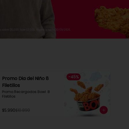
-
45
%
Promo Dia del Niño 8
Filetillos​
Promo Recargados Bowl  8 
Filetillos
$5.990
$10.890