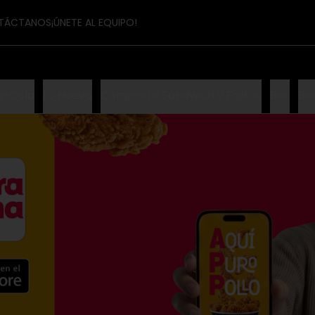
TÁCTANOS
¡ÚNETE AL EQUIPO!
a-Cola
Lo Nuevo
Compartir Sándwich y Fajitas
Box
Ba