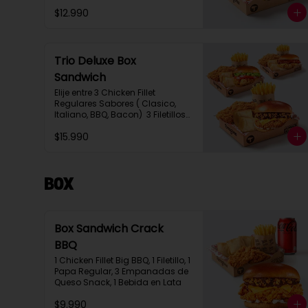
$12.990
Trio Deluxe Box
Sandwich
Elije entre 3 Chicken Fillet 
Regulares Sabores ( Clasico, 
Italiano, BBQ, Bacon)  3 Filetillos, 
3 Papas Regulares, 6 
$15.990
Empanadas de Queso Snack
Box
Box Sandwich Crack
BBQ
1 Chicken Fillet Big BBQ, 1 Filetillo, 1 
Papa Regular, 3 Empanadas de 
Queso Snack, 1 Bebida en Lata
$9.990