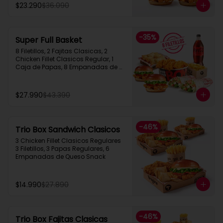
$23.290
$36.090
-
35
%
Super Full Basket
8 Filetillos, 2 Fajitas Clasicas, 2 
Chicken Fillet Clasicos Regular, 1 
Caja de Papas, 8 Empanadas de 
Queso  Snack, 1 Bebida 1.5L
$27.990
$43.390
-
46
%
Trio Box Sandwich Clasicos
3 Chicken Fillet Clasicos Regulares  
3 Filetillos, 3 Papas Regulares, 6 
Empanadas de Queso Snack
$14.990
$27.890
-
46
%
Trio Box Fajitas Clasicas