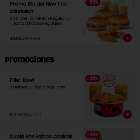
-
59
%
Promo Dia del Niño Trio
Sandwich​
3 Chicken Sandwich Regular , 3 
Filetillos, 3 Papas Regulares
$9.990
$24.190
Promociones
-
28
%
Fillet Bowl
8 Filetillos, 2 Papas Regulares
$10.290
$14.290
-
36
%
Dupla Box Fajitas Clasicas