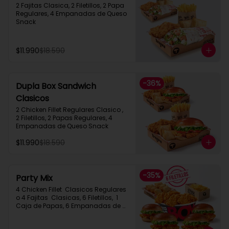
2 Fajitas Clasica, 2 Filetillos, 2 Papa 
Regulares, 4 Empanadas de Queso 
Snack
$11.990
$18.590
-
36
%
Dupla Box Sandwich
Clasicos
2 Chicken Fillet Regulares Clasico ,  
2 Filetillos, 2 Papas Regulares, 4 
Empanadas de Queso Snack
$11.990
$18.590
-
35
%
Party Mix
4 Chicken Fillet  Clasicos Regulares  
o 4 Fajitas  Clasicas, 6 Filetillos,  1 
Caja de Papas, 6 Empanadas de 
Queso Snack