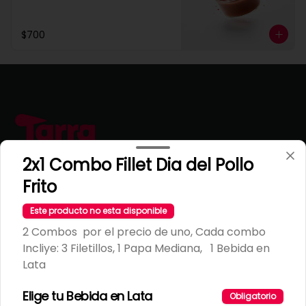
$700
2x1 Combo Fillet Dia del Pollo
Frito
Conócenos
Este producto no esta disponible
2 Combos por el precio de uno, Cada combo
Escríbenos
Incliye: 3 Filetillos, 1 Papa Mediana, 1 Bebida en
T&C Tarragona
Lata
Términos y condiciones
Elige tu Bebida en Lata
Obligatorio
Política de privacidad