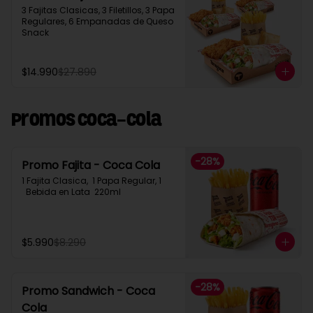
3 Fajitas Clasicas, 3 Filetillos, 3 Papa 
Regulares, 6 Empanadas de Queso 
Snack
$14.990
$27.890
Promos Coca-Cola
-
28
%
Promo Fajita - Coca Cola
1 Fajita Clasica,  1 Papa Regular, 1 
  Bebida en Lata  220ml
$5.990
$8.290
-
28
%
Promo Sandwich - Coca
Cola