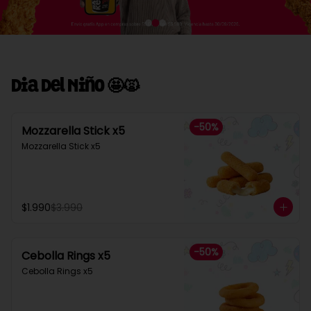
Dia Del Niño 🤩🙀
-
50
%
Mozzarella Stick x5
Mozzarella Stick x5
$1.990
$3.990
-
50
%
Cebolla Rings x5
Cebolla Rings x5