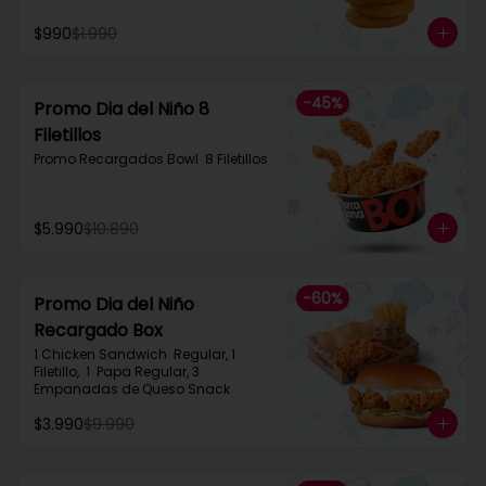
$990
$1.990
-
45
%
Promo Dia del Niño 8
Filetillos​
Promo Recargados Bowl  8 Filetillos
$5.990
$10.890
-
60
%
Promo Dia del Niño
Recargado Box​
1 Chicken Sandwich  Regular, 1 
Filetillo,  1  Papa Regular, 3 
Empanadas de Queso Snack
$3.990
$9.990