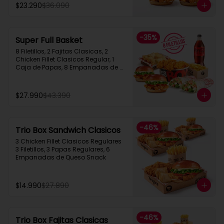
$23.290
$36.090
-
35
%
Super Full Basket
8 Filetillos, 2 Fajitas Clasicas, 2 
Chicken Fillet Clasicos Regular, 1 
Caja de Papas, 8 Empanadas de 
Queso  Snack, 1 Bebida 1.5L
$27.990
$43.390
-
46
%
Trio Box Sandwich Clasicos
3 Chicken Fillet Clasicos Regulares  
3 Filetillos, 3 Papas Regulares, 6 
Empanadas de Queso Snack
$14.990
$27.890
-
46
%
Trio Box Fajitas Clasicas