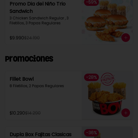
-
59
%
Promo Dia del Niño Trio
Sandwich​
3 Chicken Sandwich Regular , 3 
Filetillos, 3 Papas Regulares
$9.990
$24.190
Promociones
-
28
%
Fillet Bowl
8 Filetillos, 2 Papas Regulares
$10.290
$14.290
-
36
%
Dupla Box Fajitas Clasicas