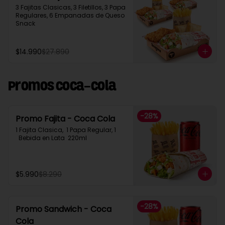
3 Fajitas Clasicas, 3 Filetillos, 3 Papa 
Regulares, 6 Empanadas de Queso 
Snack
$14.990
$27.890
Promos Coca-Cola
-
28
%
Promo Fajita - Coca Cola
1 Fajita Clasica,  1 Papa Regular, 1 
  Bebida en Lata  220ml
$5.990
$8.290
-
28
%
Promo Sandwich - Coca
Cola