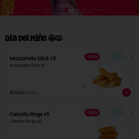
Dia Del Niño 🤩🙀
-
50
%
Mozzarella Stick x5
Mozzarella Stick x5
$1.990
$3.990
-
50
%
Cebolla Rings x5
Cebolla Rings x5