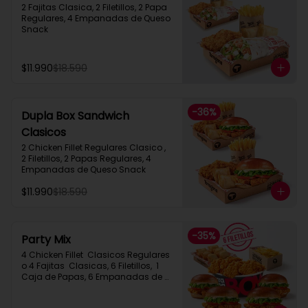
2 Fajitas Clasica, 2 Filetillos, 2 Papa 
Regulares, 4 Empanadas de Queso 
Snack
$11.990
$18.590
-
36
%
Dupla Box Sandwich
Clasicos
2 Chicken Fillet Regulares Clasico ,  
2 Filetillos, 2 Papas Regulares, 4 
Empanadas de Queso Snack
$11.990
$18.590
-
35
%
Party Mix
4 Chicken Fillet  Clasicos Regulares  
o 4 Fajitas  Clasicas, 6 Filetillos,  1 
Caja de Papas, 6 Empanadas de 
Queso Snack