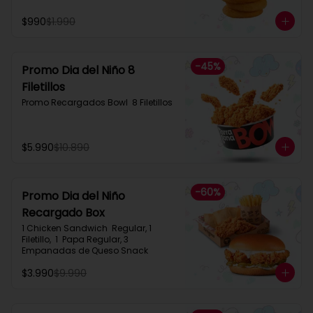
$990
$1.990
-
45
%
Promo Dia del Niño 8
Filetillos​
Promo Recargados Bowl  8 Filetillos
$5.990
$10.890
-
60
%
Promo Dia del Niño
Recargado Box​
1 Chicken Sandwich  Regular, 1 
Filetillo,  1  Papa Regular, 3 
Empanadas de Queso Snack
$3.990
$9.990