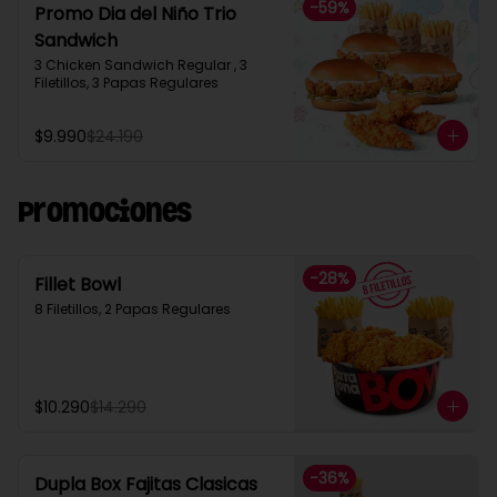
-
59
%
Promo Dia del Niño Trio
Sandwich​
3 Chicken Sandwich Regular , 3 
Filetillos, 3 Papas Regulares
$9.990
$24.190
Promociones
-
28
%
Fillet Bowl
8 Filetillos, 2 Papas Regulares
$10.290
$14.290
-
36
%
Dupla Box Fajitas Clasicas