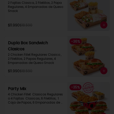
2 Fajitas Clasica, 2 Filetillos, 2 Papa 
Regulares, 4 Empanadas de Queso 
Snack
$11.990
$18.590
-
36
%
Dupla Box Sandwich
Clasicos
2 Chicken Fillet Regulares Clasico ,  
2 Filetillos, 2 Papas Regulares, 4 
Empanadas de Queso Snack
$11.990
$18.590
-
35
%
Party Mix
4 Chicken Fillet  Clasicos Regulares  
o 4 Fajitas  Clasicas, 6 Filetillos,  1 
Caja de Papas, 6 Empanadas de 
Queso Snack