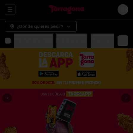
Abrir menu de navegación
Logi
¿Dónde quieres pedir?
Dia Del Niño 🤩🙀
Promociones
Promos Coca-Co
‹
›