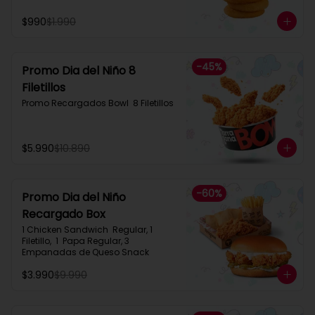
$990
$1.990
-
45
%
Promo Dia del Niño 8
Filetillos​
Promo Recargados Bowl  8 Filetillos
$5.990
$10.890
-
60
%
Promo Dia del Niño
Recargado Box​
1 Chicken Sandwich  Regular, 1 
Filetillo,  1  Papa Regular, 3 
Empanadas de Queso Snack
$3.990
$9.990