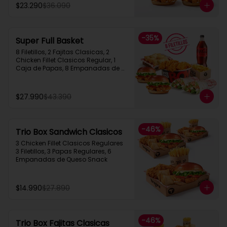
$23.290
$36.090
-
35
%
Super Full Basket
8 Filetillos, 2 Fajitas Clasicas, 2 
Chicken Fillet Clasicos Regular, 1 
Caja de Papas, 8 Empanadas de 
Queso  Snack, 1 Bebida 1.5L
$27.990
$43.390
-
46
%
Trio Box Sandwich Clasicos
3 Chicken Fillet Clasicos Regulares  
3 Filetillos, 3 Papas Regulares, 6 
Empanadas de Queso Snack
$14.990
$27.890
-
46
%
Trio Box Fajitas Clasicas