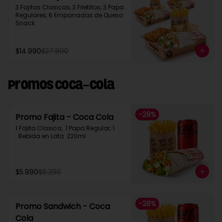
3 Fajitas Clasicas, 3 Filetillos, 3 Papa 
Regulares, 6 Empanadas de Queso 
Snack
$14.990
$27.890
Promos Coca-Cola
-
28
%
Promo Fajita - Coca Cola
1 Fajita Clasica,  1 Papa Regular, 1 
  Bebida en Lata  220ml
$5.990
$8.290
-
28
%
Promo Sandwich - Coca
Cola