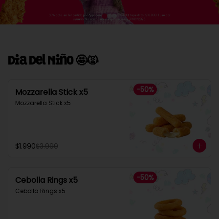
Dia Del Niño 🤩🙀
-
50
%
Mozzarella Stick x5
Mozzarella Stick x5
$1.990
$3.990
-
50
%
Cebolla Rings x5
Cebolla Rings x5