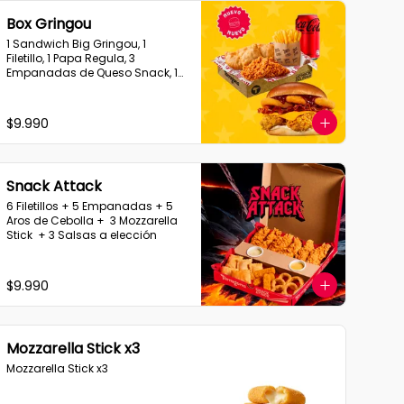
Box Gringou
1 Sandwich Big Gringou, 1 
Filetillo, 1 Papa Regula, 3 
Empanadas de Queso Snack, 1 
Bebida en Lata
$9.990
Snack Attack
6 Filetillos + 5 Empanadas + 5 
Aros de Cebolla +  3 Mozzarella 
Stick  + 3 Salsas a elección
$9.990
Mozzarella Stick x3
Mozzarella Stick x3