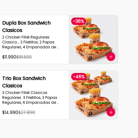
-
36
%
Dupla Box Sandwich
Clasicos
2 Chicken Fillet Regulares 
Clasico ,  2 Filetillos, 2 Papas 
Regulares, 4 Empanadas de 
Queso Snack
$11.990
$18.590
-
46
%
Trio Box Sandwich
Clasicos
3 Chicken Fillet Clasicos 
Regulares  3 Filetillos, 3 Papas 
Regulares, 6 Empanadas de 
Queso Snack
$14.990
$27.890