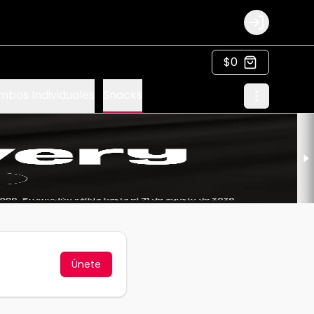
Login
$0
bos Individuales
Snacks
Únete