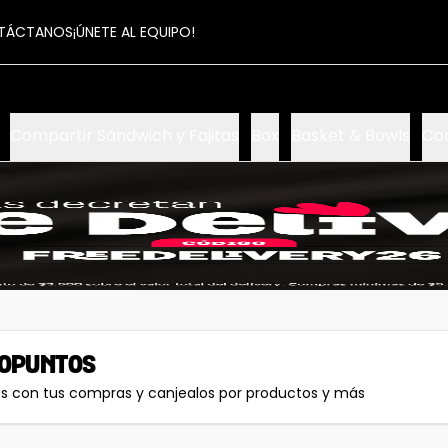
TÁCTANOS
¡ÚNETE AL EQUIPO!
Compartir Sándwich y Fajitas
Box
Basket & Bowls
Com
OPUNTOS
os con tus compras y canjealos por productos y más