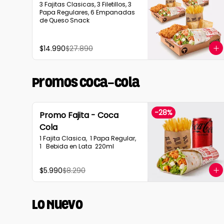
3 Fajitas Clasicas, 3 Filetillos, 3 
Papa Regulares, 6 Empanadas 
de Queso Snack
$14.990
$27.890
Promos Coca-Cola
-
28
%
Promo Fajita - Coca
Cola
1 Fajita Clasica,  1 Papa Regular, 
1   Bebida en Lata  220ml
$5.990
$8.290
Lo Nuevo