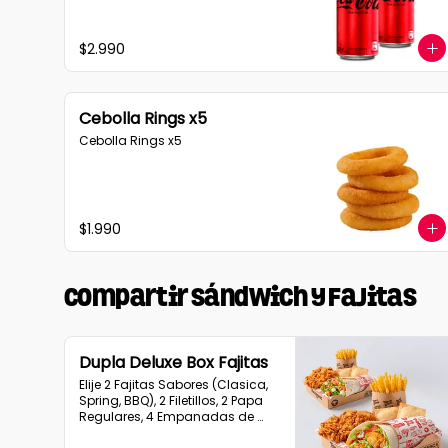
$2.990
Cebolla Rings x5
Cebolla Rings x5
$1.990
Compartir Sándwich y Fajitas
Dupla Deluxe Box Fajitas
Elije 2 Fajitas Sabores (Clasica, 
Spring, BBQ), 2 Filetillos, 2 Papa 
Regulares, 4 Empanadas de 
Queso Snack