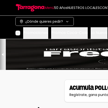
Menú
50 Años
NUESTROS LOCALES
CON
¿Dónde quieres pedir?
Promociones
Promos Coca-Cola
Lo Nuevo
Acumula
POLL
Regístrate, gana punt