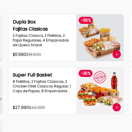
-
36
%
Dupla Box
Fajitas Clasicas
2 Fajitas Clasica, 2 Filetillos, 2 
Papa Regulares, 4 Empanadas 
de Queso Snack
$11.990
$18.590
-
35
%
Super Full Basket
8 Filetillos, 2 Fajitas Clasicas, 2 
Chicken Fillet Clasicos Regular, 1 
Caja de Papas, 8 Empanadas 
de Queso  Snack, 1 Bebida 1.5L
$27.990
$43.390