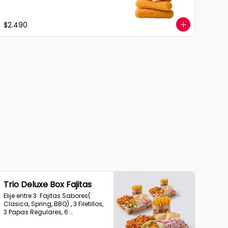
$2.490
Trio Deluxe Box Fajitas
Elije entre 3  Fajitas Sabores( 
Clasica, Spring, BBQ) , 3 Filetillos, 
3 Papas Regulares, 6 
Empanadas de Queso Snack