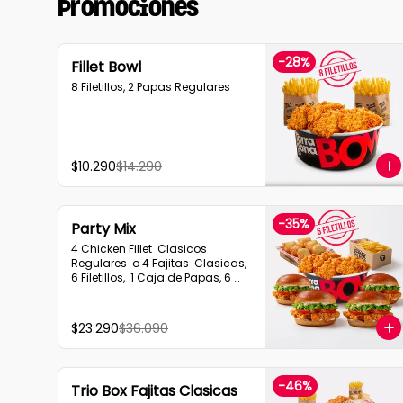
Promociones
-
28
%
Fillet Bowl
8 Filetillos, 2 Papas Regulares
$10.290
$14.290
-
35
%
Party Mix
4 Chicken Fillet  Clasicos 
Regulares  o 4 Fajitas  Clasicas, 
6 Filetillos,  1 Caja de Papas, 6 
Empanadas de Queso Snack
$23.290
$36.090
-
46
%
Trio Box Fajitas Clasicas