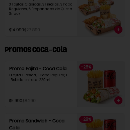
3 Fajitas Clasicas, 3 Filetillos, 3 Papa 
Regulares, 6 Empanadas de Queso 
Snack
$14.990
$27.890
Promos Coca-Cola
-
28
%
Promo Fajita - Coca Cola
1 Fajita Clasica,  1 Papa Regular, 1 
  Bebida en Lata  220ml
$5.990
$8.290
-
28
%
Promo Sandwich - Coca
Cola