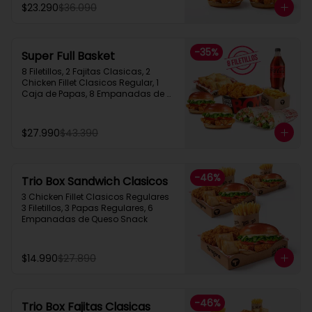
$23.290
$36.090
-
35
%
Super Full Basket
8 Filetillos, 2 Fajitas Clasicas, 2 
Chicken Fillet Clasicos Regular, 1 
Caja de Papas, 8 Empanadas de 
Queso  Snack, 1 Bebida 1.5L
$27.990
$43.390
-
46
%
Trio Box Sandwich Clasicos
3 Chicken Fillet Clasicos Regulares  
3 Filetillos, 3 Papas Regulares, 6 
Empanadas de Queso Snack
$14.990
$27.890
-
46
%
Trio Box Fajitas Clasicas