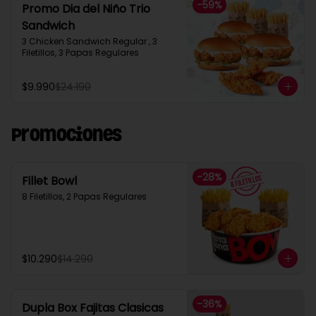
-
59
%
Promo Dia del Niño Trio
Sandwich​
3 Chicken Sandwich Regular , 3 
Filetillos, 3 Papas Regulares
$9.990
$24.190
Promociones
-
28
%
Fillet Bowl
8 Filetillos, 2 Papas Regulares
$10.290
$14.290
-
36
%
Dupla Box Fajitas Clasicas