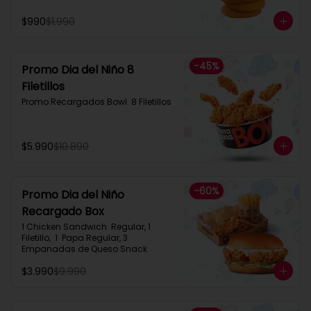
$990
$1.990
-
45
%
Promo Dia del Niño 8
Filetillos​
Promo Recargados Bowl  8 Filetillos
$5.990
$10.890
-
60
%
Promo Dia del Niño
Recargado Box​
1 Chicken Sandwich  Regular, 1 
Filetillo,  1  Papa Regular, 3 
Empanadas de Queso Snack
$3.990
$9.990