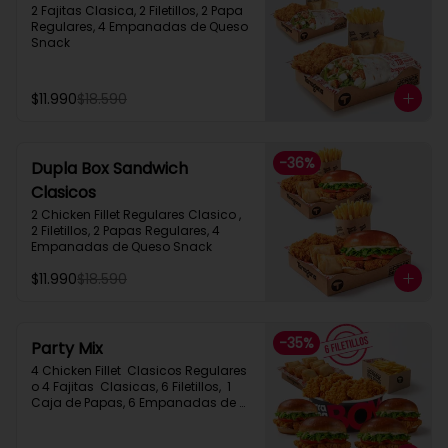
2 Fajitas Clasica, 2 Filetillos, 2 Papa 
Regulares, 4 Empanadas de Queso 
Snack
$11.990
$18.590
-
36
%
Dupla Box Sandwich
Clasicos
2 Chicken Fillet Regulares Clasico ,  
2 Filetillos, 2 Papas Regulares, 4 
Empanadas de Queso Snack
$11.990
$18.590
-
35
%
Party Mix
4 Chicken Fillet  Clasicos Regulares  
o 4 Fajitas  Clasicas, 6 Filetillos,  1 
Caja de Papas, 6 Empanadas de 
Queso Snack