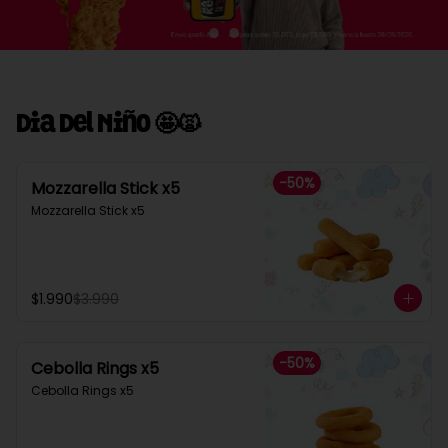
Dia Del Niño 🤩🙀
-
50
%
Mozzarella Stick x5
Mozzarella Stick x5
$1.990
$3.990
-
50
%
Cebolla Rings x5
Cebolla Rings x5