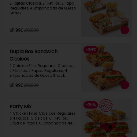
2 Fajitas Clasica, 2 Filetillos, 2 Papa 
Regulares, 4 Empanadas de Queso 
Snack
$11.990
$18.590
-
36
%
Dupla Box Sandwich
Clasicos
2 Chicken Fillet Regulares Clasico ,  
2 Filetillos, 2 Papas Regulares, 4 
Empanadas de Queso Snack
$11.990
$18.590
-
35
%
Party Mix
4 Chicken Fillet  Clasicos Regulares  
o 4 Fajitas  Clasicas, 6 Filetillos,  1 
Caja de Papas, 6 Empanadas de 
Queso Snack