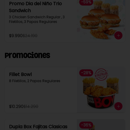
-
59
%
Promo Dia del Niño Trio
Sandwich​
3 Chicken Sandwich Regular , 3 
Filetillos, 3 Papas Regulares
$9.990
$24.190
Promociones
-
28
%
Fillet Bowl
8 Filetillos, 2 Papas Regulares
$10.290
$14.290
-
36
%
Dupla Box Fajitas Clasicas