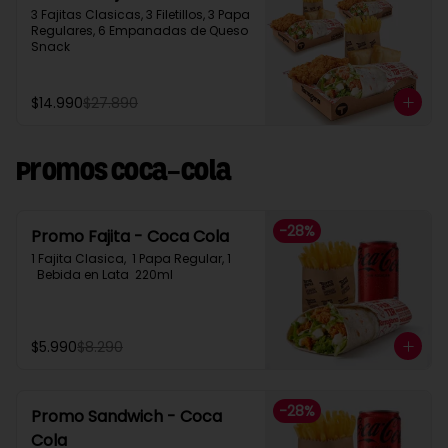
3 Fajitas Clasicas, 3 Filetillos, 3 Papa 
Regulares, 6 Empanadas de Queso 
Snack
$14.990
$27.890
Promos Coca-Cola
-
28
%
Promo Fajita - Coca Cola
1 Fajita Clasica,  1 Papa Regular, 1 
  Bebida en Lata  220ml
$5.990
$8.290
-
28
%
Promo Sandwich - Coca
Cola