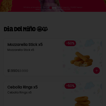
Dia Del Niño 🤩🙀
-
50
%
Mozzarella Stick x5
Mozzarella Stick x5
$1.990
$3.990
-
50
%
Cebolla Rings x5
Cebolla Rings x5