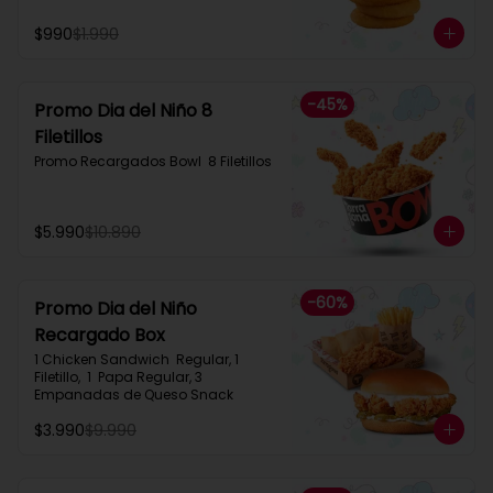
$990
$1.990
-
45
%
Promo Dia del Niño 8
Filetillos​
Promo Recargados Bowl  8 Filetillos
$5.990
$10.890
-
60
%
Promo Dia del Niño
Recargado Box​
1 Chicken Sandwich  Regular, 1 
Filetillo,  1  Papa Regular, 3 
Empanadas de Queso Snack
$3.990
$9.990