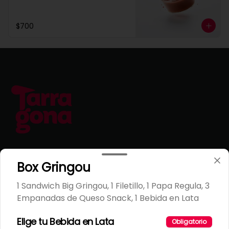
$700
Conócenos
Box Gringou
Escríbenos
1 Sandwich Big Gringou, 1 Filetillo, 1 Papa Regula, 3
T&C Tarragona
Empanadas de Queso Snack, 1 Bebida en Lata
Términos y condiciones
Elige tu Bebida en Lata
Obligatorio
Política de privacidad