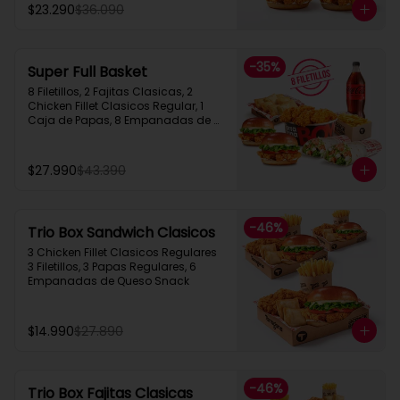
$23.290
$36.090
-
35
%
Super Full Basket
8 Filetillos, 2 Fajitas Clasicas, 2 
Chicken Fillet Clasicos Regular, 1 
Caja de Papas, 8 Empanadas de 
Queso  Snack, 1 Bebida 1.5L
$27.990
$43.390
-
46
%
Trio Box Sandwich Clasicos
3 Chicken Fillet Clasicos Regulares  
3 Filetillos, 3 Papas Regulares, 6 
Empanadas de Queso Snack
$14.990
$27.890
-
46
%
Trio Box Fajitas Clasicas