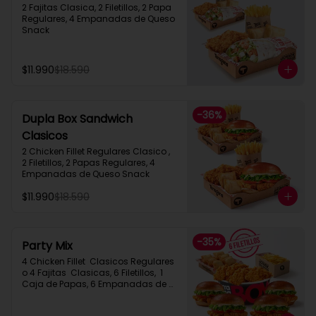
2 Fajitas Clasica, 2 Filetillos, 2 Papa 
Regulares, 4 Empanadas de Queso 
Snack
$11.990
$18.590
-
36
%
Dupla Box Sandwich
Clasicos
2 Chicken Fillet Regulares Clasico ,  
2 Filetillos, 2 Papas Regulares, 4 
Empanadas de Queso Snack
$11.990
$18.590
-
35
%
Party Mix
4 Chicken Fillet  Clasicos Regulares  
o 4 Fajitas  Clasicas, 6 Filetillos,  1 
Caja de Papas, 6 Empanadas de 
Queso Snack