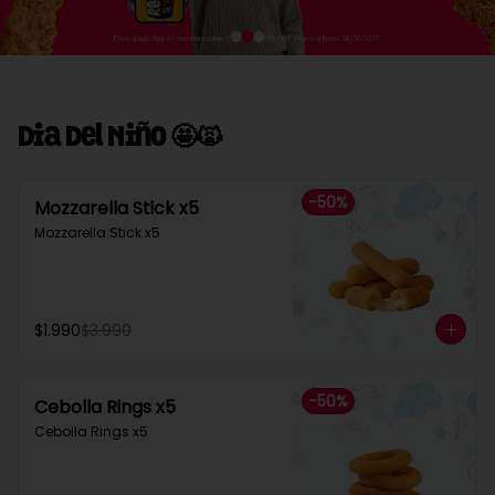
Dia Del Niño 🤩🙀
-
50
%
Mozzarella Stick x5
Mozzarella Stick x5
$1.990
$3.990
-
50
%
Cebolla Rings x5
Cebolla Rings x5