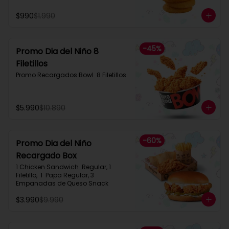
$990
$1.990
-
45
%
Promo Dia del Niño 8
Filetillos​
Promo Recargados Bowl  8 Filetillos
$5.990
$10.890
-
60
%
Promo Dia del Niño
Recargado Box​
1 Chicken Sandwich  Regular, 1 
Filetillo,  1  Papa Regular, 3 
Empanadas de Queso Snack
$3.990
$9.990