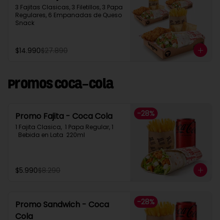
3 Fajitas Clasicas, 3 Filetillos, 3 Papa 
Regulares, 6 Empanadas de Queso 
Snack
$14.990
$27.890
Promos Coca-Cola
-
28
%
Promo Fajita - Coca Cola
1 Fajita Clasica,  1 Papa Regular, 1 
  Bebida en Lata  220ml
$5.990
$8.290
-
28
%
Promo Sandwich - Coca
Cola