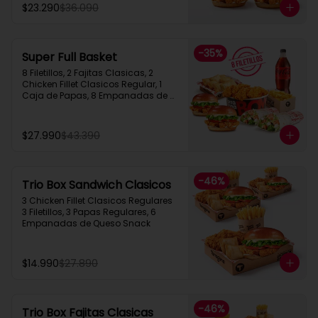
$23.290
$36.090
-
35
%
Super Full Basket
8 Filetillos, 2 Fajitas Clasicas, 2 
Chicken Fillet Clasicos Regular, 1 
Caja de Papas, 8 Empanadas de 
Queso  Snack, 1 Bebida 1.5L
$27.990
$43.390
-
46
%
Trio Box Sandwich Clasicos
3 Chicken Fillet Clasicos Regulares  
3 Filetillos, 3 Papas Regulares, 6 
Empanadas de Queso Snack
$14.990
$27.890
-
46
%
Trio Box Fajitas Clasicas