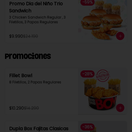
-
59
%
Promo Dia del Niño Trio
Sandwich​
3 Chicken Sandwich Regular , 3 
Filetillos, 3 Papas Regulares
$9.990
$24.190
Promociones
-
28
%
Fillet Bowl
8 Filetillos, 2 Papas Regulares
$10.290
$14.290
-
36
%
Dupla Box Fajitas Clasicas