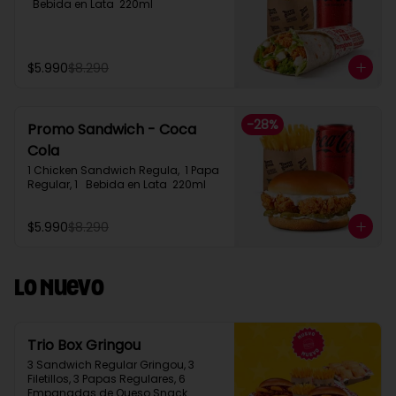
  Bebida en Lata  220ml
$5.990
$8.290
-
28
%
Promo Sandwich - Coca
Cola
1 Chicken Sandwich Regula,  1 Papa 
Regular, 1   Bebida en Lata  220ml
$5.990
$8.290
Lo Nuevo
Trio Box Gringou
3 Sandwich Regular Gringou, 3 
Filetillos, 3 Papas Regulares, 6 
Empanadas de Queso Snack