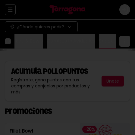
Abrir menu de navegación
Logi
¿Dónde quieres pedir?
ox
Basket & Bowls
Combos Individuales
Snacks
Acumula
POLLOPUNTOS
Regístrate, gana puntos con tus
Únete
compras y canjealos por productos y
más
Promociones
-
28
%
Fillet Bowl