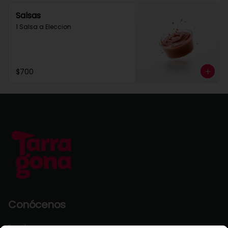
Salsas
1 Salsa a Eleccion
$700
Conócenos
Escríbenos