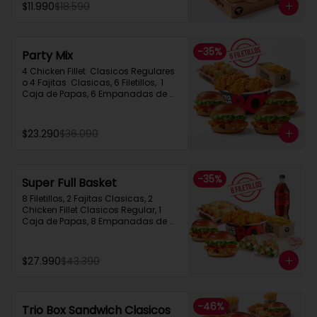
$11.990
$18.590
-
35
%
Party Mix
4 Chicken Fillet  Clasicos Regulares  
o 4 Fajitas  Clasicas, 6 Filetillos,  1 
Caja de Papas, 6 Empanadas de 
Queso Snack
$23.290
$36.090
-
35
%
Super Full Basket
8 Filetillos, 2 Fajitas Clasicas, 2 
Chicken Fillet Clasicos Regular, 1 
Caja de Papas, 8 Empanadas de 
Queso  Snack, 1 Bebida 1.5L
$27.990
$43.390
-
46
%
Trio Box Sandwich Clasicos