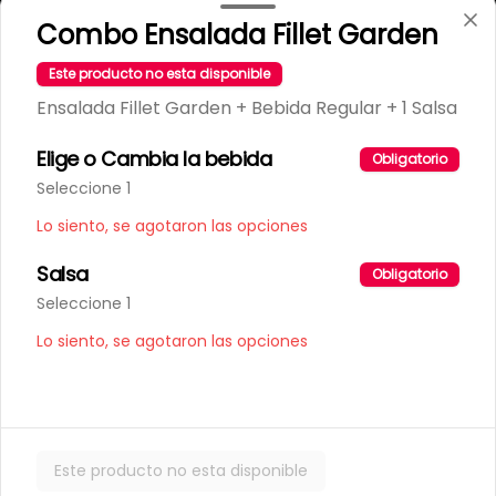
Combo Ensalada Fillet Garden
T&C Tarragona
Términos y condiciones
Este producto no esta disponible
Política de privacidad
Ensalada Fillet Garden + Bebida Regular + 1 Salsa
Redes sociales
Elige o Cambia la bebida
Obligatorio
Instagram
Seleccione 1
Facebook
Lo siento, se agotaron las opciones
Salsa
Mi cuenta
Obligatorio
Seleccione 1
Pedir
Lo siento, se agotaron las opciones
Iniciar sesión
Powered by
Este producto no esta disponible