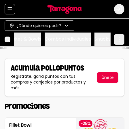
Abrir menu de navegación
Logi
¿Dónde quieres pedir?
ox
Basket & Bowls
Combos Individuales
Snacks
Acumula
POLLOPUNTOS
Regístrate, gana puntos con tus
Únete
compras y canjealos por productos y
más
Promociones
-
28
%
Fillet Bowl