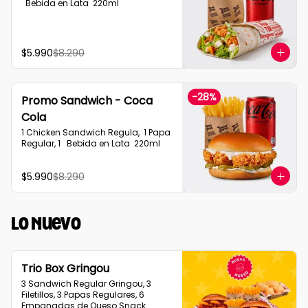
  Bebida en Lata  220ml
$5.990
$8.290
-
28
%
Promo Sandwich - Coca
Cola
1 Chicken Sandwich Regula,  1 Papa 
Regular, 1   Bebida en Lata  220ml
$5.990
$8.290
Lo Nuevo
Trio Box Gringou
3 Sandwich Regular Gringou, 3 
Filetillos, 3 Papas Regulares, 6 
Empanadas de Queso Snack