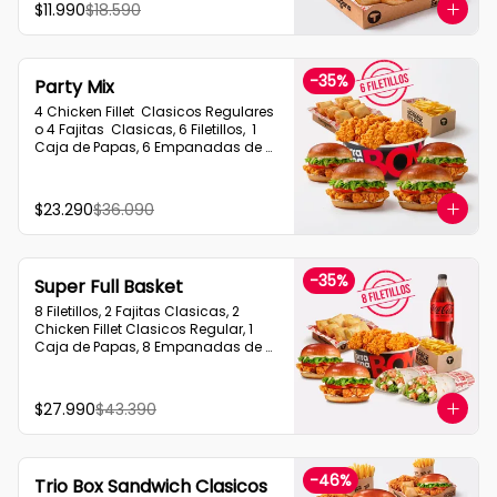
$11.990
$18.590
-
35
%
Party Mix
4 Chicken Fillet  Clasicos Regulares  
o 4 Fajitas  Clasicas, 6 Filetillos,  1 
Caja de Papas, 6 Empanadas de 
Queso Snack
$23.290
$36.090
-
35
%
Super Full Basket
8 Filetillos, 2 Fajitas Clasicas, 2 
Chicken Fillet Clasicos Regular, 1 
Caja de Papas, 8 Empanadas de 
Queso  Snack, 1 Bebida 1.5L
$27.990
$43.390
-
46
%
Trio Box Sandwich Clasicos