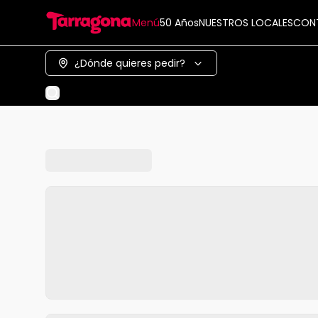
Menú
50 Años
NUESTROS LOCALES
CON
¿Dónde quieres pedir?