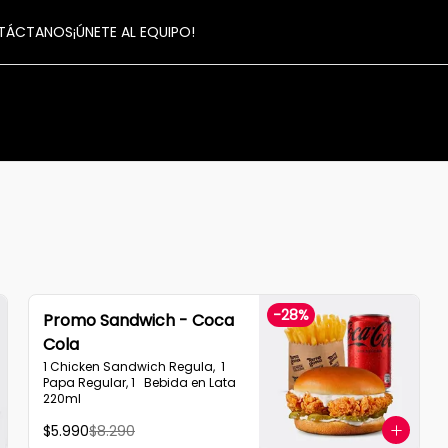
TÁCTANOS
¡ÚNETE AL EQUIPO!
-
28
%
Promo Sandwich - Coca
Cola
1 Chicken Sandwich Regula,  1 
Papa Regular, 1   Bebida en Lata  
220ml
$5.990
$8.290