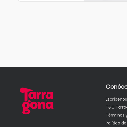
Conóce
Escríbenos
T&C Tarra
Términos 
Política de