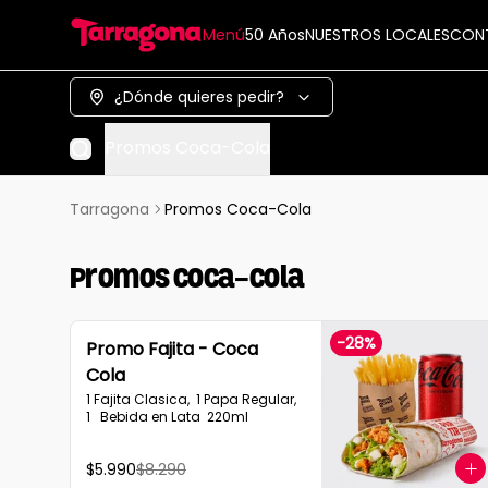
Menú
50 Años
NUESTROS LOCALES
CON
¿Dónde quieres pedir?
Promos Coca-Cola
Tarragona
Promos Coca-Cola
Promos Coca-Cola
-
28
%
Promo Fajita - Coca
Cola
1 Fajita Clasica,  1 Papa Regular, 
1   Bebida en Lata  220ml
$5.990
$8.290