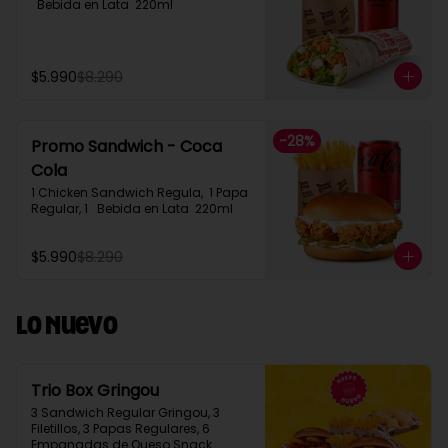
  Bebida en Lata  220ml
$5.990
$8.290
-
28
%
Promo Sandwich - Coca
Cola
1 Chicken Sandwich Regula,  1 Papa 
Regular, 1   Bebida en Lata  220ml
$5.990
$8.290
Lo Nuevo
Trio Box Gringou
3 Sandwich Regular Gringou, 3 
Filetillos, 3 Papas Regulares, 6 
Empanadas de Queso Snack