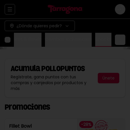
Abrir menu de navegación
Logi
¿Dónde quieres pedir?
ox
Basket & Bowls
Combos Individuales
Snacks
Acumula
POLLOPUNTOS
Regístrate, gana puntos con tus
Únete
compras y canjealos por productos y
más
Promociones
-
28
%
Fillet Bowl