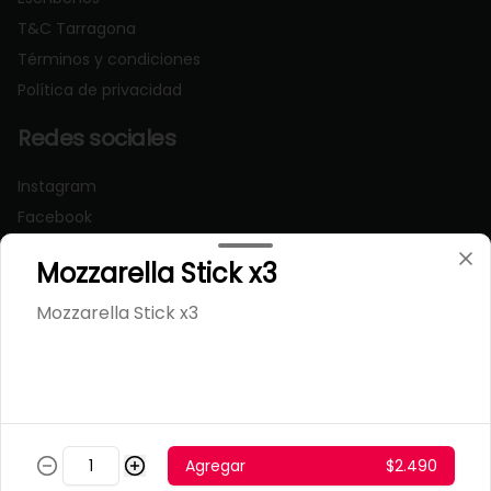
T&C Tarragona
Términos y condiciones
Política de privacidad
Redes sociales
Instagram
Facebook
Mozzarella Stick x3
Mi cuenta
Mozzarella Stick x3
Pedir
Iniciar sesión
Powered by
Agregar
$2.490