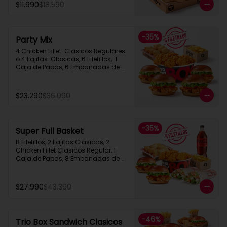
$11.990
$18.590
-
35
%
Party Mix
4 Chicken Fillet  Clasicos Regulares  
o 4 Fajitas  Clasicas, 6 Filetillos,  1 
Caja de Papas, 6 Empanadas de 
Queso Snack
$23.290
$36.090
-
35
%
Super Full Basket
8 Filetillos, 2 Fajitas Clasicas, 2 
Chicken Fillet Clasicos Regular, 1 
Caja de Papas, 8 Empanadas de 
Queso  Snack, 1 Bebida 1.5L
$27.990
$43.390
-
46
%
Trio Box Sandwich Clasicos