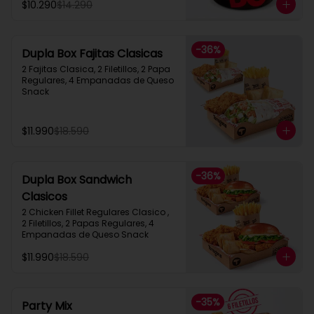
$10.290
$14.290
-
36
%
Dupla Box Fajitas Clasicas
2 Fajitas Clasica, 2 Filetillos, 2 Papa 
Regulares, 4 Empanadas de Queso 
Snack
$11.990
$18.590
-
36
%
Dupla Box Sandwich
Clasicos
2 Chicken Fillet Regulares Clasico ,  
2 Filetillos, 2 Papas Regulares, 4 
Empanadas de Queso Snack
$11.990
$18.590
-
35
%
Party Mix