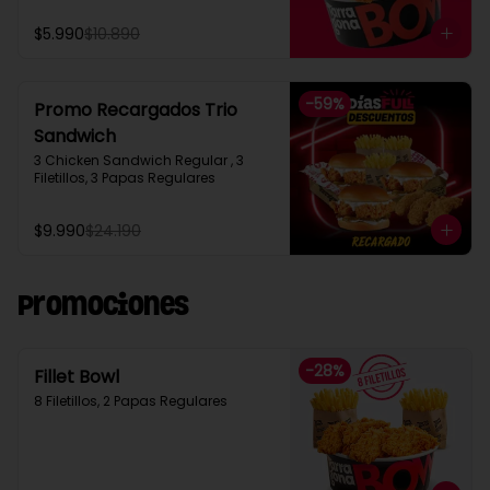
$5.990
$10.890
-
59
%
Promo Recargados Trio
Sandwich
3 Chicken Sandwich Regular , 3 
Filetillos, 3 Papas Regulares
$9.990
$24.190
Promociones
-
28
%
Fillet Bowl
8 Filetillos, 2 Papas Regulares