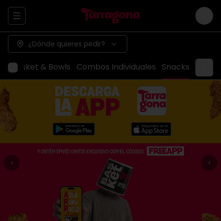
Abrir menu de navegación
Logi
¿Dónde quieres pedir?
ox
Basket & Bowls
Combos Individuales
Snacks
‹
›