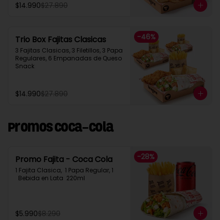
$14.990
$27.890
-
46
%
Trio Box Fajitas Clasicas
3 Fajitas Clasicas, 3 Filetillos, 3 Papa 
Regulares, 6 Empanadas de Queso 
Snack
$14.990
$27.890
Promos Coca-Cola
-
28
%
Promo Fajita - Coca Cola
1 Fajita Clasica,  1 Papa Regular, 1 
  Bebida en Lata  220ml
$5.990
$8.290