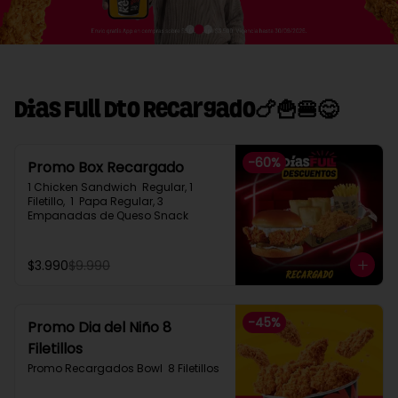
Dias Full Dto Recargado🍗🍟🍔😋
-
60
%
Promo Box Recargado
1 Chicken Sandwich  Regular, 1 
Filetillo,  1  Papa Regular, 3 
Empanadas de Queso Snack
$3.990
$9.990
-
45
%
Promo Dia del Niño 8
Filetillos​
Promo Recargados Bowl  8 Filetillos