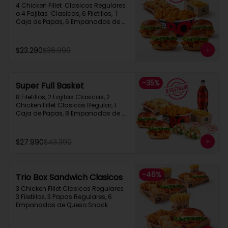
4 Chicken Fillet  Clasicos Regulares  
o 4 Fajitas  Clasicas, 6 Filetillos,  1 
Caja de Papas, 6 Empanadas de 
Queso Snack
$23.290
$36.090
-
35
%
Super Full Basket
8 Filetillos, 2 Fajitas Clasicas, 2 
Chicken Fillet Clasicos Regular, 1 
Caja de Papas, 8 Empanadas de 
Queso  Snack, 1 Bebida 1.5L
$27.990
$43.390
-
46
%
Trio Box Sandwich Clasicos
3 Chicken Fillet Clasicos Regulares  
3 Filetillos, 3 Papas Regulares, 6 
Empanadas de Queso Snack