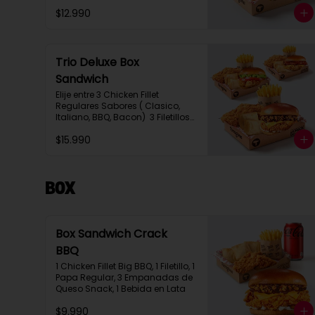
$12.990
Trio Deluxe Box
Sandwich
Elije entre 3 Chicken Fillet 
Regulares Sabores ( Clasico, 
Italiano, BBQ, Bacon)  3 Filetillos, 
3 Papas Regulares, 6 
$15.990
Empanadas de Queso Snack
Box
Box Sandwich Crack
BBQ
1 Chicken Fillet Big BBQ, 1 Filetillo, 1 
Papa Regular, 3 Empanadas de 
Queso Snack, 1 Bebida en Lata
$9.990