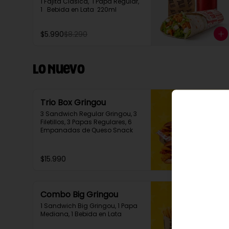
1 Fajita Clasica,  1 Papa Regular, 
1   Bebida en Lata  220ml
$5.990
$8.290
Lo Nuevo
Trio Box Gringou
3 Sandwich Regular Gringou, 3 
Filetillos, 3 Papas Regulares, 6 
Empanadas de Queso Snack
$15.990
Combo Big Gringou
1 Sandwich Big Gringou, 1 Papa 
Mediana, 1 Bebida en Lata