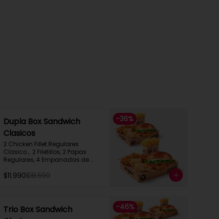
-
36
%
Dupla Box Sandwich
Clasicos
2 Chicken Fillet Regulares 
Clasico ,  2 Filetillos, 2 Papas 
Regulares, 4 Empanadas de 
Queso Snack
$11.990
$18.590
-
46
%
Trio Box Sandwich