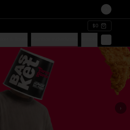
Login
$0
sket & Bowls
Combos Individuales
Snacks
›