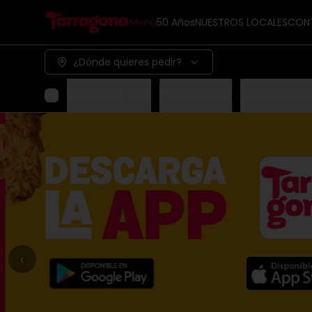
Menú
50 Años
NUESTROS LOCALES
CON
¿Dónde quieres pedir?
Dia Del Niño 🤩🙀
Promociones
Promos Coc
‹