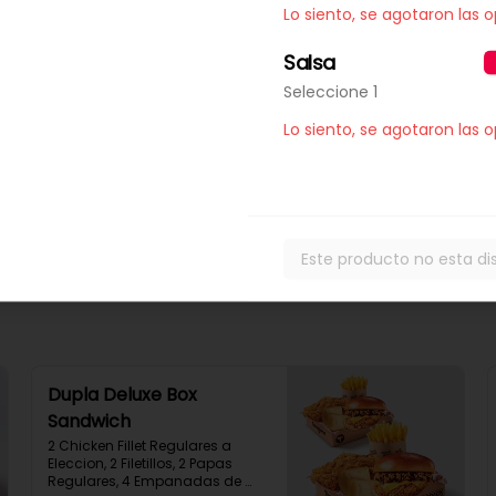
Lo siento, se agotaron las 
$12.990
Salsa
Seleccione 1
Mozzarella Stick x3
Lo siento, se agotaron las 
Mozzarella Stick x3
$2.490
Este producto no esta di
Dupla Deluxe Box
Sandwich
2 Chicken Fillet Regulares a 
Eleccion, 2 Filetillos, 2 Papas 
Regulares, 4 Empanadas de 