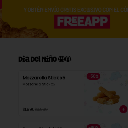
Dia Del Niño 🤩🙀
-
50
%
Mozzarella Stick x5
Mozzarella Stick x5
$1.990
$3.990
-
60
%