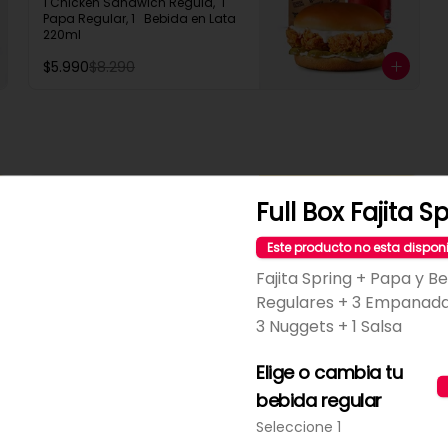
1 Chicken Sandwich Regula,  1 
Papa Regular, 1   Bebida en Lata  
220ml
$5.990
$8.290
Dupla Box Gringou
Full Box Fajita S
2 Sandwich Regular Gringou, 2 
Filetillos, 2 Papa Regulares, 4 
Este producto no esta dispon
Empanadas de Queso Snack
Fajita Spring + Papa y B
Regulares + 3 Empanada
$12.990
3 Nuggets + 1 Salsa
Elige o cambia tu
Snack Attack XL
bebida regular
9 Filetillos + 9 Empanadas + 9 
Aros de Cebolla +  3 Mozzarella 
Seleccione 1
Stick  + 2 Salsas a elección