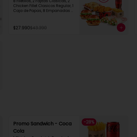
8 Filetillos, 2 Fajitas Clasicas, 2 
Chicken Fillet Clasicos Regular, 1 
Caja de Papas, 8 Empanadas 
de Queso  Snack, 1 Bebida 1.5L
$27.990
$43.390
-
28
%
Promo Sandwich - Coca
Cola