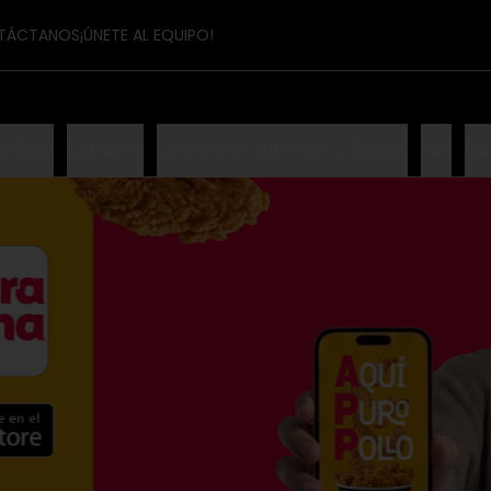
TÁCTANOS
¡ÚNETE AL EQUIPO!
a-Cola
Lo Nuevo
Compartir Sándwich y Fajitas
Box
Ba