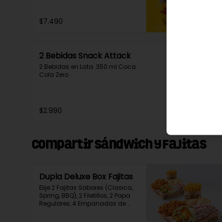
$7.490
2 Bebidas Snack Attack
2 Bebidas en Lata  350 ml Coca 
Cola Zero
$2.990
Compartir Sándwich y Fajitas
Dupla Deluxe Box Fajitas
Elije 2 Fajitas Sabores (Clasica, 
Spring, BBQ), 2 Filetillos, 2 Papa 
Regulares, 4 Empanadas de 
Queso Snack