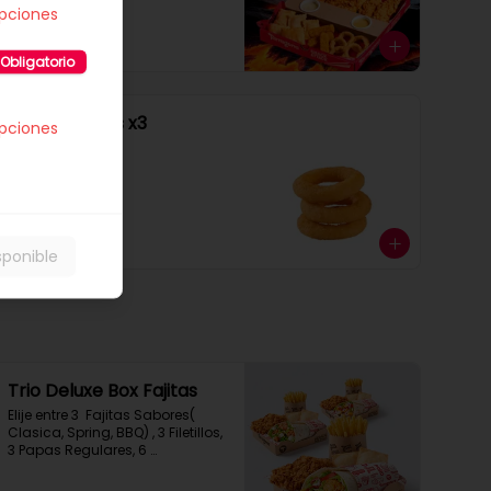
opciones
$9.990
Obligatorio
Cebolla Rings x3
opciones
Cebolla Rings x3
$1.490
sponible
Trio Deluxe Box Fajitas
Elije entre 3  Fajitas Sabores( 
Clasica, Spring, BBQ) , 3 Filetillos, 
3 Papas Regulares, 6 
Empanadas de Queso Snack