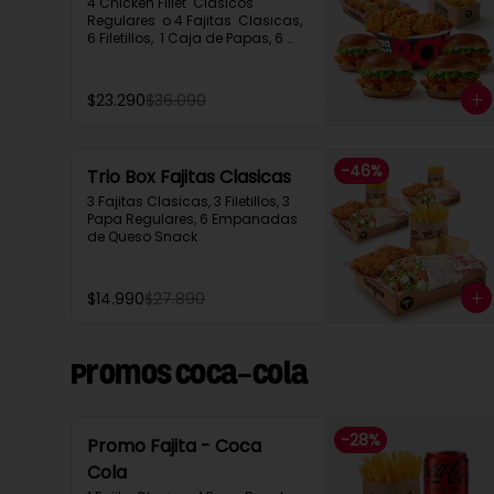
4 Chicken Fillet  Clasicos 
Regulares  o 4 Fajitas  Clasicas, 
6 Filetillos,  1 Caja de Papas, 6 
Empanadas de Queso Snack
$23.290
$36.090
-
46
%
Trio Box Fajitas Clasicas
3 Fajitas Clasicas, 3 Filetillos, 3 
Papa Regulares, 6 Empanadas 
de Queso Snack
$14.990
$27.890
Promos Coca-Cola
-
28
%
Promo Fajita - Coca
Cola