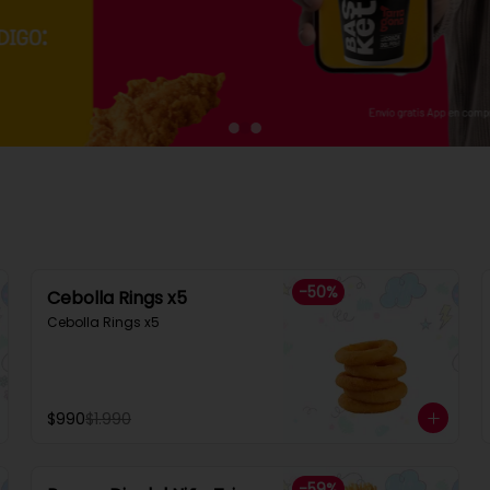
-
50
%
Cebolla Rings x5
Cebolla Rings x5
$990
$1.990
-
59
%