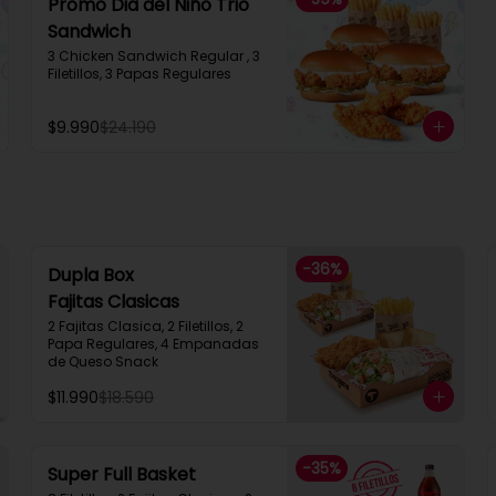
Promo Dia del Niño Trio
Sandwich​
3 Chicken Sandwich Regular , 3 
Filetillos, 3 Papas Regulares
$9.990
$24.190
-
36
%
Dupla Box
Fajitas Clasicas
2 Fajitas Clasica, 2 Filetillos, 2 
Papa Regulares, 4 Empanadas 
de Queso Snack
$11.990
$18.590
-
35
%
Super Full Basket