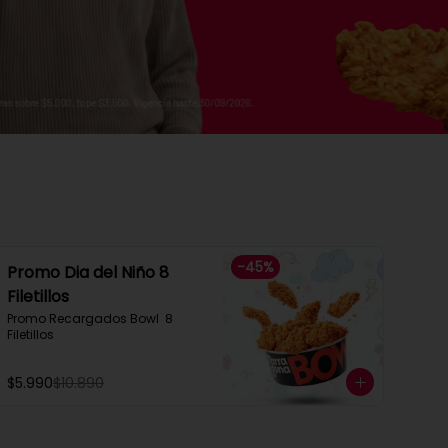
-
45
%
Promo Dia del Niño 8
Filetillos​
Promo Recargados Bowl  8 
Filetillos
$5.990
$10.890