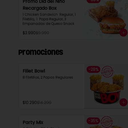
Promo Dia del Niño
Recargado Box​
1 Chicken Sandwich  Regular, 1 
Filetillo,  1  Papa Regular, 3 
Empanadas de Queso Snack
$3.990
$9.990
Promociones
-
28
%
Fillet Bowl
8 Filetillos, 2 Papas Regulares
$10.290
$14.290
-
35
%
Party Mix