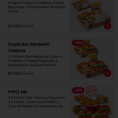
2 Fajitas Clasica, 2 Filetillos, 2 Papa 
Regulares, 4 Empanadas de Queso 
Snack
$11.990
$18.590
-
36
%
Dupla Box Sandwich
Clasicos
2 Chicken Fillet Regulares Clasico ,  
2 Filetillos, 2 Papas Regulares, 4 
Empanadas de Queso Snack
$11.990
$18.590
-
35
%
Party Mix
4 Chicken Fillet  Clasicos Regulares  
o 4 Fajitas  Clasicas, 6 Filetillos,  1 
Caja de Papas, 6 Empanadas de 
Queso Snack