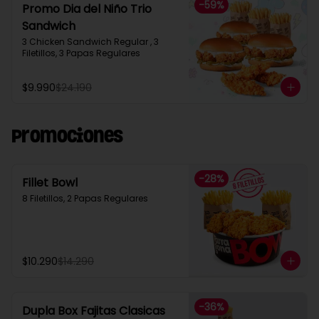
-
59
%
Promo Dia del Niño Trio
Sandwich​
3 Chicken Sandwich Regular , 3 
Filetillos, 3 Papas Regulares
$9.990
$24.190
Promociones
-
28
%
Fillet Bowl
8 Filetillos, 2 Papas Regulares
$10.290
$14.290
-
36
%
Dupla Box Fajitas Clasicas