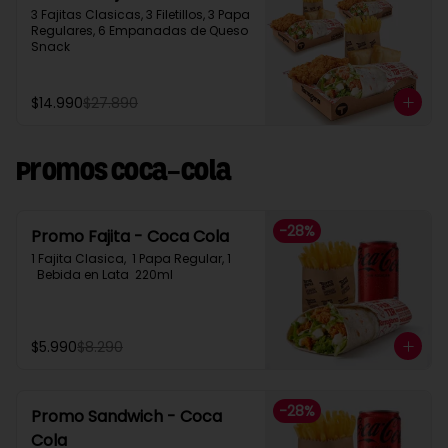
3 Fajitas Clasicas, 3 Filetillos, 3 Papa 
Regulares, 6 Empanadas de Queso 
Snack
$14.990
$27.890
Promos Coca-Cola
-
28
%
Promo Fajita - Coca Cola
1 Fajita Clasica,  1 Papa Regular, 1 
  Bebida en Lata  220ml
$5.990
$8.290
-
28
%
Promo Sandwich - Coca
Cola