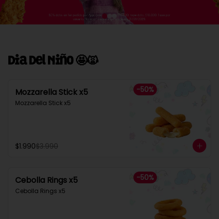
Dia Del Niño 🤩🙀
-
50
%
Mozzarella Stick x5
Mozzarella Stick x5
$1.990
$3.990
-
50
%
Cebolla Rings x5
Cebolla Rings x5