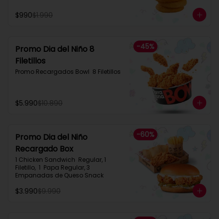
$990
$1.990
-
45
%
Promo Dia del Niño 8
Filetillos​
Promo Recargados Bowl  8 Filetillos
$5.990
$10.890
-
60
%
Promo Dia del Niño
Recargado Box​
1 Chicken Sandwich  Regular, 1 
Filetillo,  1  Papa Regular, 3 
Empanadas de Queso Snack
$3.990
$9.990