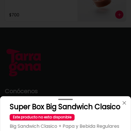
$700
Conócenos
Escríbenos
Super Box Big Sandwich Clasico
T&C Tarragona
Este producto no esta disponible
Términos y condiciones
Big Sandwich Clasico + Papa y Bebida Regulares
Política de privacidad