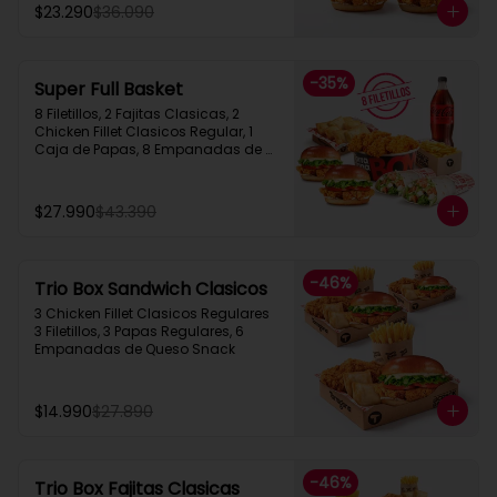
$23.290
$36.090
-
35
%
Super Full Basket
8 Filetillos, 2 Fajitas Clasicas, 2 
Chicken Fillet Clasicos Regular, 1 
Caja de Papas, 8 Empanadas de 
Queso  Snack, 1 Bebida 1.5L
$27.990
$43.390
-
46
%
Trio Box Sandwich Clasicos
3 Chicken Fillet Clasicos Regulares  
3 Filetillos, 3 Papas Regulares, 6 
Empanadas de Queso Snack
$14.990
$27.890
-
46
%
Trio Box Fajitas Clasicas